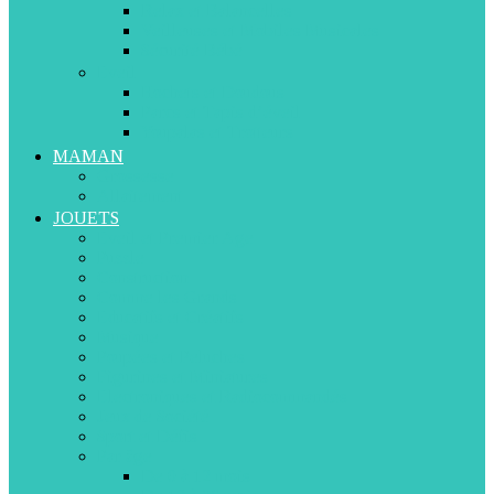
Relax et Balancelles
Veilleuses et Mobiles Musicales
Sécurité Bébé
Eveil
Hochets et Doudous
Parcs et Tapis d’éveil
Youpalas et Trotteurs
MAMAN
Grossesse
Allaitement
JOUETS
Eveil et Premier Age
Puzzle
Construction
Comme les Grands
Educatifs et Créatifs
Musique
Poupées et Peluches
Figurines et Miniatures
Electroniques et Radiocommandés
Jeux de Société
Sport et Défis
Par âge
De 0 à 12 mois