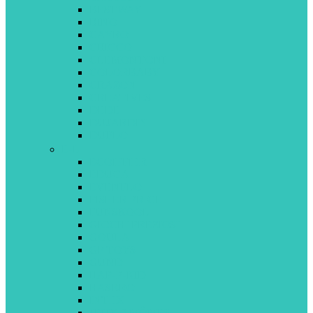
BESTWAY
BINO
CAYRO
CHICCO
CLEMONTONI
COLORBABY
CRAZON
CREATIVES
DEDE
DUJARDIN
DUPLO
E-L
ECOIFFIER
EDUCA
EVENFLO
FISHER PRICE
FUNSKOOL
GIOCHI PREZIOSI
GOULA
GP TOYS
GUND
HAP-P-KID
HASBRO
INTEX
JEUX 2 MÔMES