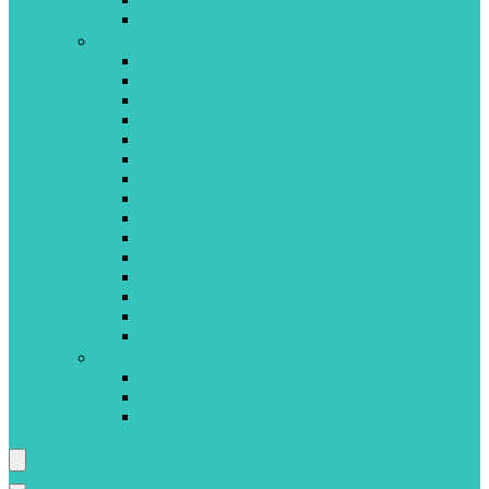
LISCIANI
M-S
MAMALOVE
MATTEL
MEGABLEU
MINILAND
NATHAN
NUK
PILSAN
PLAYMOBIL
QUERCETTI
REVENSBURGER
SES CREATIVES
SIMBA TOYS
SMOBY
SPINMASTER
SUCRE D’ORGE
T-Z
TIGEX
VIGA TOYS
VTECH