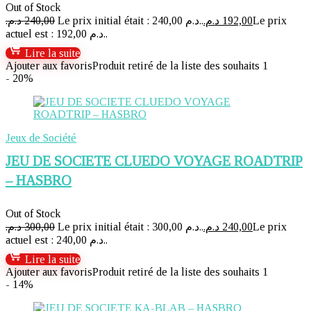
Out of Stock
د.م.
240,00
Le prix initial était : 240,00 د.م..
د.م.
192,00
Le prix
actuel est : 192,00 د.م..
Lire la suite
Ajouter aux favoris
Produit retiré de la liste des souhaits
1
- 20%
Jeux de Société
JEU DE SOCIETE CLUEDO VOYAGE ROADTRIP
– HASBRO
Out of Stock
د.م.
300,00
Le prix initial était : 300,00 د.م..
د.م.
240,00
Le prix
actuel est : 240,00 د.م..
Lire la suite
Ajouter aux favoris
Produit retiré de la liste des souhaits
1
- 14%