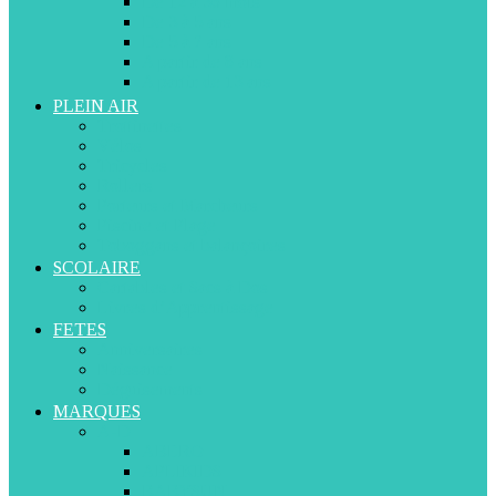
De 12 à 36 mois
De 3 à 5 ans
De 5 à 7 ans
A partir de 8 ans
A partir de 13 ans
PLEIN AIR
Trottinettes
Vélos
Tricycles
Rollers
Porteurs et Marcheurs
Piscine et Plage
Toboggans et balançoires
SCOLAIRE
Cartables et Sacs à Dos
Livres d’Apprentissage
FETES
Anniversaires
Naissance
Déguisements
MARQUES
A-D
ABERO
APLIKIDS
BABYSUN