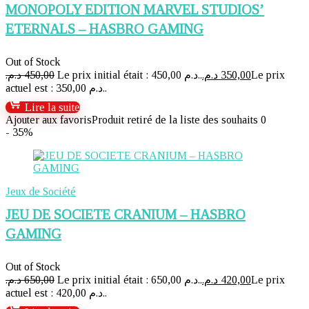
MONOPOLY EDITION MARVEL STUDIOS’
ETERNALS – HASBRO GAMING
Out of Stock
د.م.
450,00
Le prix initial était : 450,00 د.م..
د.م.
350,00
Le prix
actuel est : 350,00 د.م..
Lire la suite
Ajouter aux favoris
Produit retiré de la liste des souhaits
0
- 35%
Jeux de Société
JEU DE SOCIETE CRANIUM – HASBRO
GAMING
Out of Stock
د.م.
650,00
Le prix initial était : 650,00 د.م..
د.م.
420,00
Le prix
actuel est : 420,00 د.م..