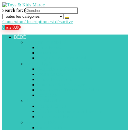
Search for:
Connexion / Inscription est désactivé
0
د.م.
0,00
BÉBÉ
Transport et Mobilité
Porte-Bébés
Poussettes
Sièges Auto et Maxi-Cosi
Bain et Hygiène
Baignoires et Sièges de Bain
Jouets de Bain
Pots et Réducteurs
Matelas et Sacs à Langer
Ensembles et Trousses de Soins
Santé Bébé
Repas et Vaisselle
Chaises Hautes
Chauffe-Biberons et Stérilisateurs
Vaisselles et Bavoirs
Sommeil et Détente
Lits et Couffins