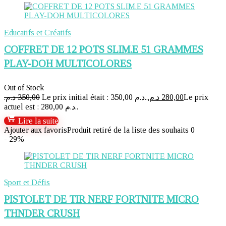
Educatifs et Créatifs
COFFRET DE 12 POTS SLIM.E 51 GRAMMES
PLAY-DOH MULTICOLORES
Out of Stock
د.م.
350,00
Le prix initial était : 350,00 د.م..
د.م.
280,00
Le prix
actuel est : 280,00 د.م..
Lire la suite
Ajouter aux favoris
Produit retiré de la liste des souhaits
0
- 29%
Sport et Défis
PISTOLET DE TIR NERF FORTNITE MICRO
THNDER CRUSH