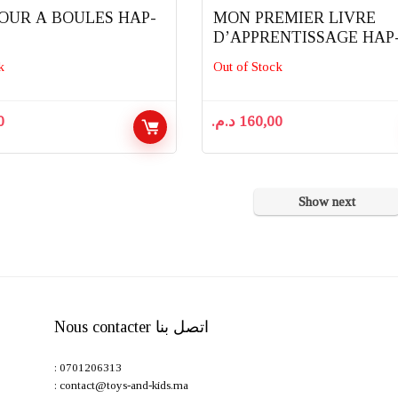
OUR A BOULES HAP-
MON PREMIER LIVRE
D’APPRENTISSAGE HAP-
KID
k
Out of Stock
0
د.م.
160,00
Show next
Nous contacter اتصل بنا
: 0701206313
: contact@toys-and-kids.ma