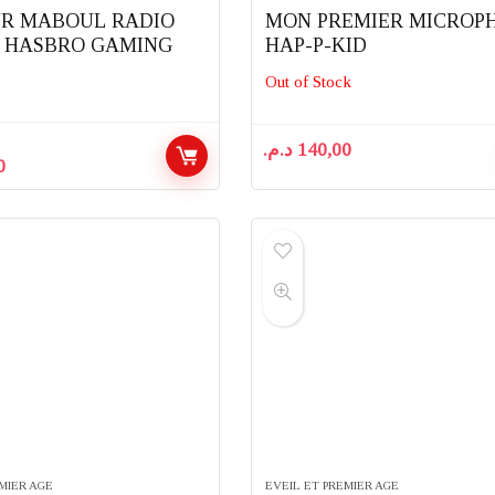
R MABOUL RADIO
MON PREMIER MICROP
– HASBRO GAMING
HAP-P-KID
Out of Stock
د.م.
140,00
Le
0
prix
actuel
est :
300,00 د.م..
450,00 د.م..
EMIER AGE
EVEIL ET PREMIER AGE