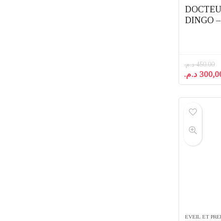
DOCTEU
DINGO 
د.م.
450,00
Le
د.م.
300,0
prix
initial
était :
EVEIL ET PR