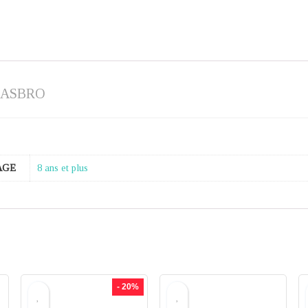
HASBRO
AGE
8 ans et plus
- 20%