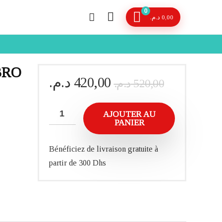
0
د.م.
0,00
BRO
Le
Le
د.م.
420,00
د.م.
520,00
prix
prix
initial
actuel
AJOUTER AU
était :
est :
PANIER
Bénéficiez de livraison gratuite à
partir de 300 Dhs