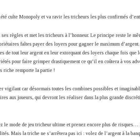
été culte Monopoly et va ravir les tricheurs les plus confirmés d’ent
e ses règles et met les tricheurs à l’honneur. Le principe reste le 
opriétaires faîtes payer des loyers pour gagner le maximum d’argent.
es de tout leur argent en leur extorquant des loyers chaque fois que l
riétés pour faire grimper drastiquement ce qu’il en coûtera à vos ad
s riche remporte la partie !
ter vigilant car désormais toutes les combines possibles et imagina
es aux joueurs, qui devront les réaliser dans la plus grande discrét
ez le mode de jeu tricheur ultime et prenez encore plus de risques
és. Mais la triche ne s’arrêtera pas ici : volez de l’argent à la ban