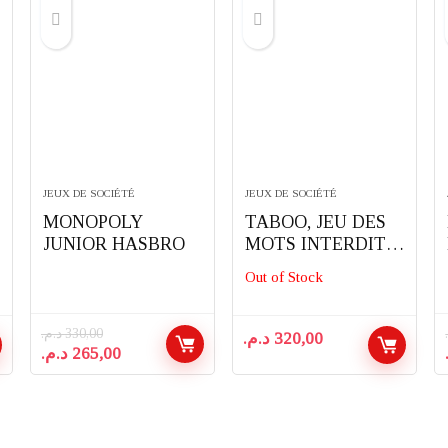
JEUX DE SOCIÉTÉ
JEUX DE SOCIÉTÉ
MONOPOLY
TABOO, JEU DES
JUNIOR HASBRO
MOTS INTERDITS
HASBRO
Out of Stock
د.م.
330,00
د.م.
320,00
Le
Le
د.م.
265,00
prix
prix
initial
actuel
était :
est :
265,00 د.م..
330,00 د.م..