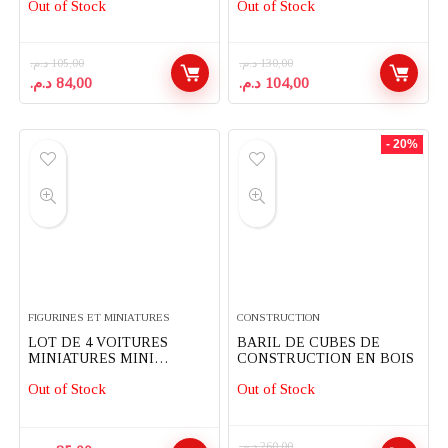
Out of Stock
Out of Stock
SES CREATIVE
CREATIVE
د.م.
105,00
د.م.
130,00
Le
Le
Le
Le
د.م.
84,00
د.م.
104,00
prix
prix
prix
prix
initial
actuel
initial
actuel
était :
est :
était :
est :
- 20%
104,00 د.م..
130,00 د.م..
84,00 د.م..
105,00 د.م..
FIGURINES ET MINIATURES
CONSTRUCTION
LOT DE 4 VOITURES
BARIL DE CUBES DE
MINIATURES MINI
CONSTRUCTION EN BOIS
METALLIQUES
Out of Stock
Out of Stock
د.م.
260,00