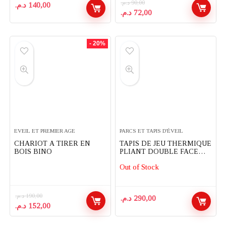
د.م.
90,00
د.م.
140,00
Le
Le
د.م.
72,00
prix
prix
initial
actuel
était :
est :
- 20%
72,00 د.م..
90,00 د.م..
EVEIL ET PREMIER AGE
PARCS ET TAPIS D'ÉVEIL
CHARIOT A TIRER EN
TAPIS DE JEU THERMIQUE
BOIS BINO
PLIANT DOUBLE FACE
POUR ENFANTS 200X180
Out of Stock
CM
د.م.
190,00
د.م.
290,00
Le
Le
د.م.
152,00
prix
prix
initial
actuel