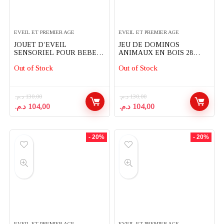
EVEIL ET PREMIER AGE
EVEIL ET PREMIER AGE
JOUET D’EVEIL
JEU DE DOMINOS
SENSORIEL POUR BEBE
ANIMAUX EN BOIS 28
PLAY&SENSE 5 PIECES –
PIECES WOOMAX –
Out of Stock
Out of Stock
MOLTO
COLORBABY
د.م.
130,00
د.م.
130,00
Le
Le
Le
Le
د.م.
104,00
د.م.
104,00
prix
prix
prix
prix
initial
actuel
initial
actuel
était :
est :
était :
est :
- 20%
- 20%
104,00 د.م..
130,00 د.م..
104,00 د.م..
130,00 د.م..
EVEIL ET PREMIER AGE
EVEIL ET PREMIER AGE