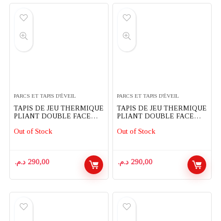
était :
est :
152,00 د.م..
190,00 د.م..
PARCS ET TAPIS D'ÉVEIL
PARCS ET TAPIS D'ÉVEIL
TAPIS DE JEU THERMIQUE
TAPIS DE JEU THERMIQUE
PLIANT DOUBLE FACE
PLIANT DOUBLE FACE
POUR ENFANTS 200X180
POUR ENFANTS 200X180
Out of Stock
Out of Stock
CM
CM
د.م.
290,00
د.م.
290,00