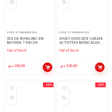
EVEIL ET PREMIER AGE
EVEIL ET PREMIER AGE
JEU DE BOWLING EN
JOUET EDUCATIF GIRAFE
MOUSSE 7 PIECES
ACTIVITES MUSICALES
AVEC BLOCS DE
Out of Stock
Out of Stock
CONSTRUCTION – MOLTO
د.م.
150,00
د.م.
320,00
- 20%
- 20%