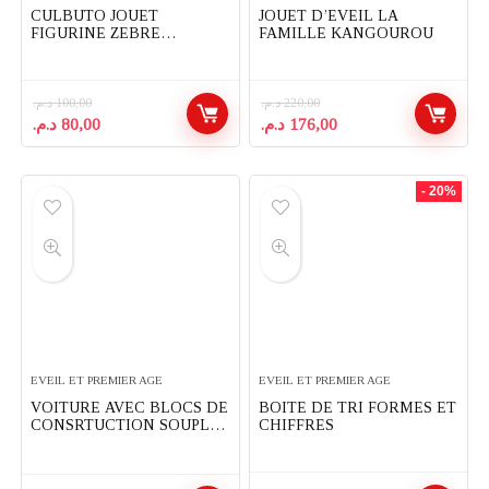
CULBUTO JOUET
JOUET D’EVEIL LA
FIGURINE ZEBRE
FAMILLE KANGOUROU
CHANTANT COTOONS
SMOBY
د.م.
100,00
د.م.
220,00
Le
Le
Le
Le
د.م.
80,00
د.م.
176,00
prix
prix
prix
prix
initial
actuel
initial
actuel
était :
est :
était :
est :
- 20%
176,00 د.م..
220,00 د.م..
80,00 د.م..
100,00 د.م..
EVEIL ET PREMIER AGE
EVEIL ET PREMIER AGE
VOITURE AVEC BLOCS DE
BOITE DE TRI FORMES ET
CONSRTUCTION SOUPLES
CHIFFRES
22 PIECES