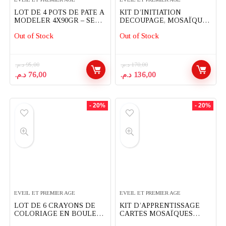
LOT DE 4 POTS DE PATE A
KIT D’INITIATION
MODELER 4X90GR – SES
DECOUPAGE, MOSAÏQUE
CREATIVE
ET PERFORATION – SES
Out of Stock
Out of Stock
CREATIVE
د.م.
95,00
د.م.
170,00
Le
Le
Le
Le
د.م.
76,00
د.م.
136,00
prix
prix
prix
prix
initial
actuel
initial
actuel
était :
est :
était :
est :
- 20%
- 20%
136,00 د.م..
170,00 د.م..
76,00 د.م..
95,00 د.م..
EVEIL ET PREMIER AGE
EVEIL ET PREMIER AGE
LOT DE 6 CRAYONS DE
KIT D’APPRENTISSAGE
COLORIAGE EN BOULES
CARTES MOSAÏQUES
POUR PETITS ENFANTS –
SENSORIELLES – SES