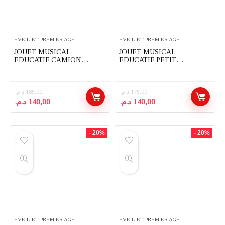
EVEIL ET PREMIER AGE
EVEIL ET PREMIER AGE
JOUET MUSICAL
JOUET MUSICAL
EDUCATIF CAMION
EDUCATIF PETIT
PIANO SONS ET LIMIERES
SCARABEE SONS ET
LIMIERES
د.م.
185,00
د.م.
175,00
Le
Le
Le
Le
د.م.
140,00
د.م.
140,00
prix
prix
prix
prix
initial
actuel
initial
actuel
était :
est :
était :
est :
- 20%
- 20%
140,00 د.م..
175,00 د.م..
140,00 د.م..
185,00 د.م..
EVEIL ET PREMIER AGE
EVEIL ET PREMIER AGE