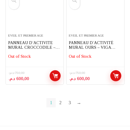
EVEIL ET PREMIER AGE
EVEIL ET PREMIER AGE
PANNEAU D’ACTIVITE
PANNEAU D’ACTIVITÉ
MURAL CROCCODILE –
MURAL OURS – VIGA
VIGA TOYS
TOYS
Out of Stock
Out of Stock
د.م.
750,00
د.م.
750,00
Le
Le
Le
Le
د.م.
600,00
د.م.
600,00
prix
prix
prix
prix
initial
actuel
initial
actuel
était :
est :
était :
est :
600,00 د.م..
750,00 د.م..
600,00 د.م..
750,00 د.م..
1
2
3
→