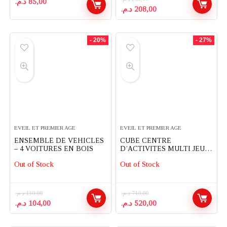
د.م.
85,00
Le
Le
د.م.
208,00
prix
prix
initial
actuel
était :
est :
- 20%
- 27%
208,00 د.م..
260,00 د.م..
EVEIL ET PREMIER AGE
EVEIL ET PREMIER AGE
ENSEMBLE DE VEHICLES
CUBE CENTRE
– 4 VOITURES EN BOIS
D’ACTIVITES MULTI JEUX
POUR ENFANT
Out of Stock
Out of Stock
د.م.
130,00
د.م.
710,00
Le
Le
Le
Le
د.م.
104,00
د.م.
520,00
prix
prix
prix
prix
initial
actuel
initial
actuel