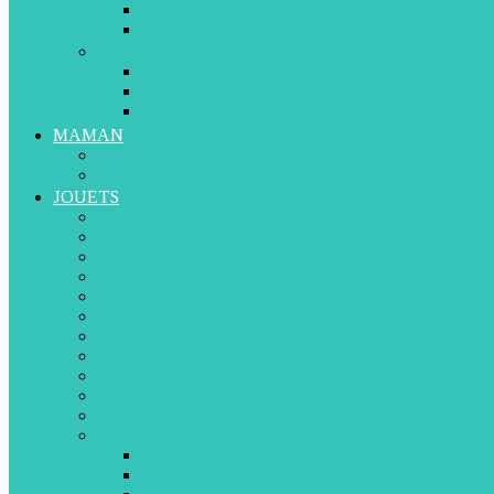
Veilleuses et Mobiles Musicales
Sécurité Bébé
Eveil
Hochets et Doudous
Parcs et Tapis d’éveil
Youpalas et Trotteurs
MAMAN
Grossesse
Allaitement
JOUETS
Eveil et Premier Age
Puzzle
Construction
Comme les Grands
Educatifs et Créatifs
Musique
Poupées et Peluches
Figurines et Miniatures
Electroniques et Radiocommandés
Jeux de Société
Sport et Défis
Par âge
De 0 à 12 mois
De 12 à 36 mois