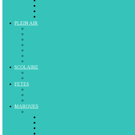
De 3 à 5 ans
De 5 à 7 ans
A partir de 8 ans
A partir de 13 ans
PLEIN AIR
Trottinettes
Vélos
Tricycles
Rollers
Porteurs et Marcheurs
Piscine et Plage
Toboggans et balançoires
SCOLAIRE
Cartables et Sacs à Dos
Livres d’Apprentissage
FETES
Anniversaires
Naissance
Déguisements
MARQUES
A-D
ABERO
APLIKIDS
BABYSUN
BESTWAY