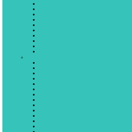
BINO
CAYRO
CHICCO
CLEMONTONI
COLORBABY
CRAZON
CREATIVES
DEDE
DUJARDIN
DUPLO
E-L
ECOIFFIER
EDUCA
EVENFLO
FISHER PRICE
FUNSKOOL
GIOCHI PREZIOSI
GOULA
GP TOYS
GUND
HAP-P-KID
HASBRO
INTEX
JEUX 2 MÔMES
LISCIANI