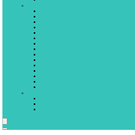
M-S
MAMALOVE
MATTEL
MEGABLEU
MINILAND
NATHAN
NUK
PILSAN
PLAYMOBIL
QUERCETTI
REVENSBURGER
SES CREATIVES
SIMBA TOYS
SMOBY
SPINMASTER
SUCRE D’ORGE
T-Z
TIGEX
VIGA TOYS
VTECH