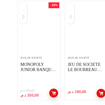
- 29%
JEUX DE SOCIÉTÉ
JEUX DE SOCIÉTÉ
MONOPOLY
JEU DE SOCIETE
JUNIOR BANQUE
LE BOURREAU
ELECTRONIQUE
COLORBABY
HASBRO
د.م.
490,00
د.م.
180,00
Le
Le
د.م.
350,00
prix
prix
initial
actuel