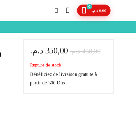
0
د.م.
0,00
Le
Le
د.م.
350,00
د.م.
450,00
O
prix
prix
initial
actuel
Rupture de stock
était :
est :
Bénéficiez de livraison gratuite à
partir de 300 Dhs