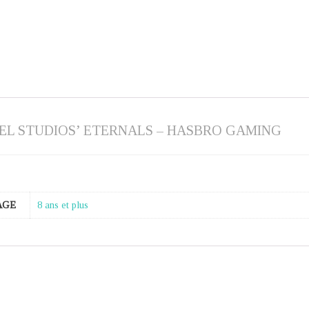
L STUDIOS’ ETERNALS – HASBRO GAMING
AGE
8 ans et plus