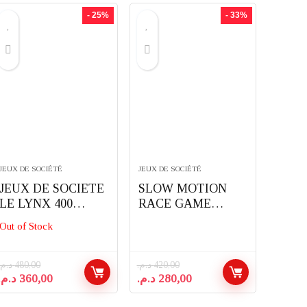
- 25%
- 33%
JEUX DE SOCIÉTÉ
JEUX DE SOCIÉTÉ
JEUX DE SOCIETE
SLOW MOTION
LE LYNX 400
RACE GAME
IMAGES EDUCA
HASBRO
Out of Stock
د.م.
480,00
د.م.
420,00
Le
Le
Le
Le
د.م.
360,00
د.م.
280,00
prix
prix
prix
prix
initial
actuel
initial
actuel