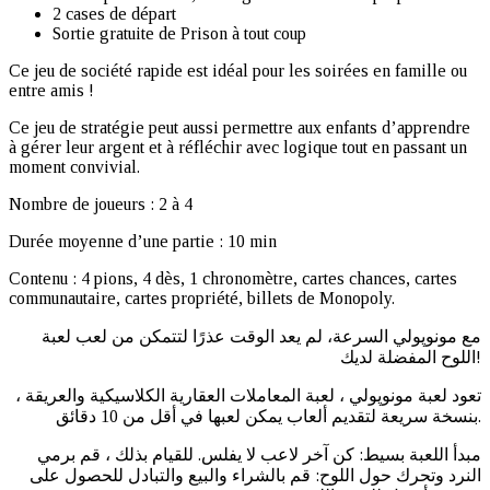
2 cases de départ
Sortie gratuite de Prison à tout coup
Ce jeu de société rapide est idéal pour les soirées en famille ou
entre amis !
Ce jeu de stratégie peut aussi permettre aux enfants d’apprendre
à gérer leur argent et à réfléchir avec logique tout en passant un
moment convivial.
Nombre de joueurs : 2 à 4
Durée moyenne d’une partie : 10 min
Contenu : 4 pions, 4 dès, 1 chronomètre, cartes chances, cartes
communautaire, cartes propriété, billets de Monopoly.
مع مونوپولي السرعة​​، لم يعد الوقت عذرًا لتتمكن من لعب لعبة
اللوح المفضلة لديك!
تعود لعبة مونوپولي ، لعبة المعاملات العقارية الكلاسيكية والعريقة ،
بنسخة سريعة لتقديم ألعاب يمكن لعبها في أقل من 10 دقائق.
مبدأ اللعبة بسيط: كن آخر لاعب لا يفلس. للقيام بذلك ، قم برمي
النرد وتحرك حول اللوح: قم بالشراء والبيع والتبادل للحصول على