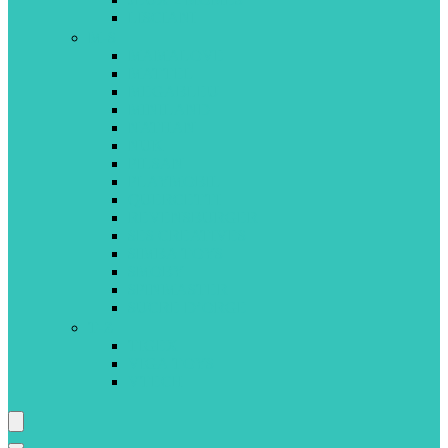
LISCIANI
M-S
MAMALOVE
MATTEL
MEGABLEU
MINILAND
NATHAN
NUK
PILSAN
PLAYMOBIL
QUERCETTI
REVENSBURGER
SES CREATIVES
SIMBA TOYS
SMOBY
SPINMASTER
SUCRE D’ORGE
T-Z
TIGEX
VIGA TOYS
VTECH