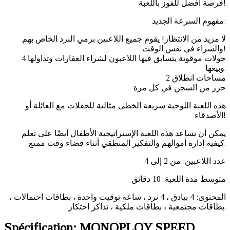
فرصة أفضل للفوز باللعبة!
مفهوم السرعة الجديد:
لا مزيد من الانتظار! يقوم جميع اللاعبين برمي النرد الخاص بهم
والشراء في نفس الوقت!
4 جولات موقوتة يتسابق فيها اللاعبون لشراء العقارات وتداولها
وبيعها.
2 مساحات انطلاق
حرر من السجن في كل مرة
هذه اللعبة اللوحية سريعة الخطى مثالية للحفلات مع العائلة أو
الأصدقاء!
يمكن أن تساعد هذه اللعبة الإستراتيجية الأطفال أيضًا على تعلم
كيفية إدارة أموالهم والتفكير المنطقي أثناء قضاء وقت ممتع.
عدد اللاعبين: من 2 إلى 4
متوسط ​​مدة اللعبة: 10 دقائق
المحتوى: 4 بيادق ، 4 نرد ، ساعة توقيت واحدة ، بطاقات احتمالات ،
بطاقات مجتمعية ، بطاقات ملكية ، تذاكر احتكار.
Spécification:
MONOPLOY SPEED