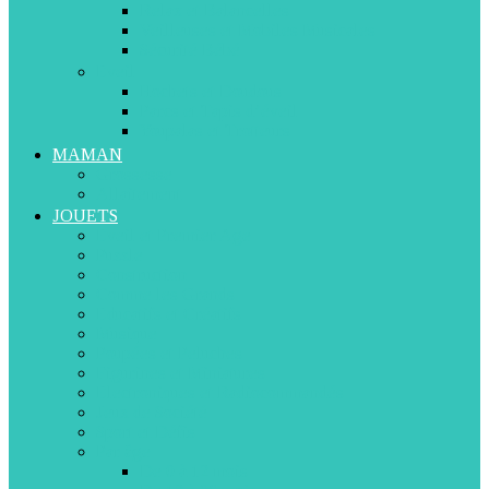
Relax et Balancelles
Veilleuses et Mobiles Musicales
Sécurité Bébé
Eveil
Hochets et Doudous
Parcs et Tapis d’éveil
Youpalas et Trotteurs
MAMAN
Grossesse
Allaitement
JOUETS
Eveil et Premier Age
Puzzle
Construction
Comme les Grands
Educatifs et Créatifs
Musique
Poupées et Peluches
Figurines et Miniatures
Electroniques et Radiocommandés
Jeux de Société
Sport et Défis
Par âge
De 0 à 12 mois