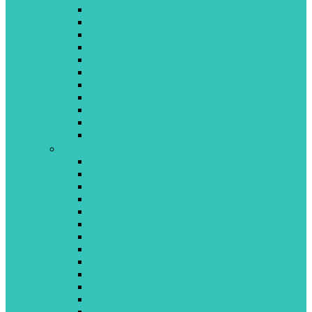
BESTWAY
BINO
CAYRO
CHICCO
CLEMONTONI
COLORBABY
CRAZON
CREATIVES
DEDE
DUJARDIN
DUPLO
E-L
ECOIFFIER
EDUCA
EVENFLO
FISHER PRICE
FUNSKOOL
GIOCHI PREZIOSI
GOULA
GP TOYS
GUND
HAP-P-KID
HASBRO
INTEX
JEUX 2 MÔMES