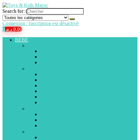
Search for:
Connexion / Inscription est désactivé
0
د.م.
0,00
BÉBÉ
Transport et Mobilité
Porte-Bébés
Poussettes
Sièges Auto et Maxi-Cosi
Bain et Hygiène
Baignoires et Sièges de Bain
Jouets de Bain
Pots et Réducteurs
Matelas et Sacs à Langer
Ensembles et Trousses de Soins
Santé Bébé
Repas et Vaisselle
Chaises Hautes
Chauffe-Biberons et Stérilisateurs
Vaisselles et Bavoirs
Sommeil et Détente
Lits et Couffins