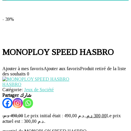
- 39%
MONOPLOY SPEED HASBRO
Ajouter à mes favoris
Ajouter aux favoris
Produit retiré de la liste
des souhaits
0
HASBRO
Catégorie:
Jeux de Société
Partager شارك
د.م.
490,00
Le prix initial était : 490,00 د.م..
د.م.
300,00
Le prix
actuel est : 300,00 د.م..