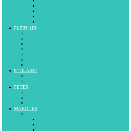
De 12 à 36 mois
De 3 à 5 ans
De 5 à 7 ans
A partir de 8 ans
A partir de 13 ans
PLEIN AIR
Trottinettes
Vélos
Tricycles
Rollers
Porteurs et Marcheurs
Piscine et Plage
Toboggans et balançoires
SCOLAIRE
Cartables et Sacs à Dos
Livres d’Apprentissage
FETES
Anniversaires
Naissance
Déguisements
MARQUES
A-D
ABERO
APLIKIDS
BABYSUN