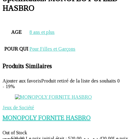
HASBRO
AGE
8 ans et plus
POUR QUI
Pour Filles et Garçons
Produits Similaires
Ajouter aux favoris
Produit retiré de la liste des souhaits
0
- 19%
Jeux de Société
MONOPOLY FORNITE HASBRO
Out of Stock
د.م.
520,00
Le prix initial était : 520,00 د.م..
د.م.
420,00
Le prix