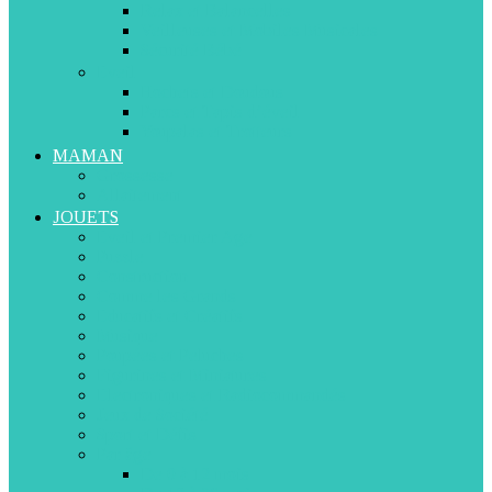
Relax et Balancelles
Veilleuses et Mobiles Musicales
Sécurité Bébé
Eveil
Hochets et Doudous
Parcs et Tapis d’éveil
Youpalas et Trotteurs
MAMAN
Grossesse
Allaitement
JOUETS
Eveil et Premier Age
Puzzle
Construction
Comme les Grands
Educatifs et Créatifs
Musique
Poupées et Peluches
Figurines et Miniatures
Electroniques et Radiocommandés
Jeux de Société
Sport et Défis
Par âge
De 0 à 12 mois