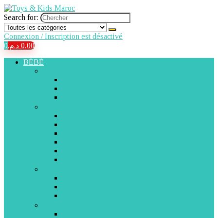
Search for:
Connexion / Inscription est désactivé
0
د.م.
0,00
BÉBÉ
Transport et Mobilité
Porte-Bébés
Poussettes
Sièges Auto et Maxi-Cosi
Bain et Hygiène
Baignoires et Sièges de Bain
Jouets de Bain
Pots et Réducteurs
Matelas et Sacs à Langer
Ensembles et Trousses de Soins
Santé Bébé
Repas et Vaisselle
Chaises Hautes
Chauffe-Biberons et Stérilisateurs
Vaisselles et Bavoirs
Sommeil et Détente
Lits et Couffins