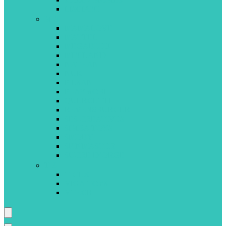
LISCIANI
M-S
MAMALOVE
MATTEL
MEGABLEU
MINILAND
NATHAN
NUK
PILSAN
PLAYMOBIL
QUERCETTI
REVENSBURGER
SES CREATIVES
SIMBA TOYS
SMOBY
SPINMASTER
SUCRE D’ORGE
T-Z
TIGEX
VIGA TOYS
VTECH