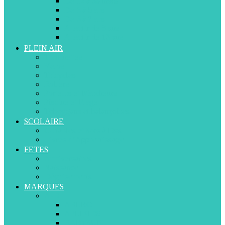
De 12 à 36 mois
De 3 à 5 ans
De 5 à 7 ans
A partir de 8 ans
A partir de 13 ans
PLEIN AIR
Trottinettes
Vélos
Tricycles
Rollers
Porteurs et Marcheurs
Piscine et Plage
Toboggans et balançoires
SCOLAIRE
Cartables et Sacs à Dos
Livres d’Apprentissage
FETES
Anniversaires
Naissance
Déguisements
MARQUES
A-D
ABERO
APLIKIDS
BABYSUN