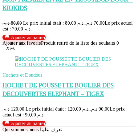
KIOKIDS
د.م.
80,00
Le prix initial était : 80,00 د.م..
د.م.
70,00
Le prix actuel
est : 70,00 د.م..
Ajouter au panier
Ajouter aux favoris
Produit retiré de la liste des souhaits
0
- 25%
Hochets et Doudous
HOCHET DE POUSSETTE BOULIER DES
DECOUVERTES ELEPHANT – TIGEX
د.م.
120,00
Le prix initial était : 120,00 د.م..
د.م.
90,00
Le prix
actuel est : 90,00 د.م..
Ajouter au panier
Qui sommes-nous تعرف علينا