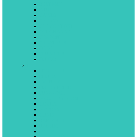
BESTWAY
BINO
CAYRO
CHICCO
CLEMONTONI
COLORBABY
CRAZON
CREATIVES
DEDE
DUJARDIN
DUPLO
E-L
ECOIFFIER
EDUCA
EVENFLO
FISHER PRICE
FUNSKOOL
GIOCHI PREZIOSI
GOULA
GP TOYS
GUND
HAP-P-KID
HASBRO
INTEX
JEUX 2 MÔMES