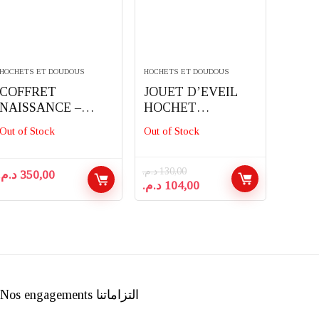
HOCHETS ET DOUDOUS
HOCHETS ET DOUDOUS
COFFRET
JOUET D’EVEIL
NAISSANCE –
HOCHET
ÉVEIL DES SENS
VENTOUSE TIGEX
Out of Stock
Out of Stock
BLEU – VTECH
د.م.
130,00
د.م.
350,00
Le
Le
د.م.
104,00
prix
prix
initial
actuel
était :
est :
104,00 د.م..
130,00 د.م..
Nos engagements التزاماتنا