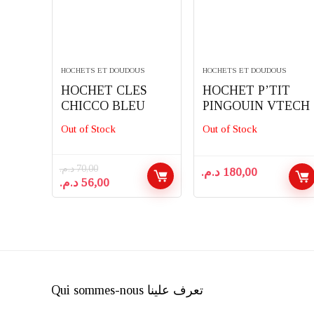
HOCHETS ET DOUDOUS
HOCHETS ET DOUDOUS
HOCHET CLES
HOCHET P’TIT
CHICCO BLEU
PINGOUIN VTECH
Out of Stock
Out of Stock
د.م.
70,00
د.م.
180,00
Le
Le
د.م.
56,00
prix
prix
initial
actuel
était :
est :
56,00 د.م..
70,00 د.م..
Qui sommes-nous تعرف علينا