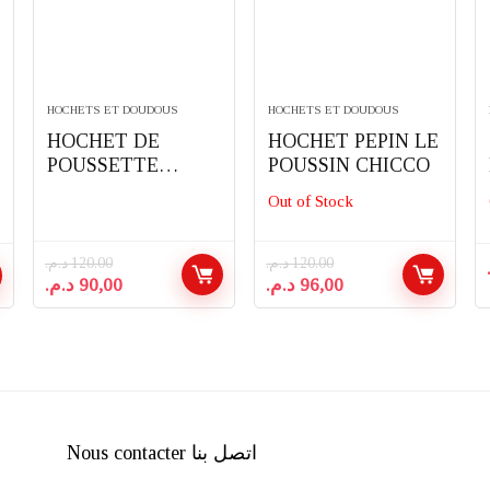
HOCHETS ET DOUDOUS
HOCHETS ET DOUDOUS
HOCHET DE
HOCHET PEPIN LE
POUSSETTE
POUSSIN CHICCO
BOULIER DES
Out of Stock
DECOUVERTES
ELEPHANT –
TIGEX
د.م.
120,00
د.م.
120,00
Le
Le
Le
Le
د.م.
90,00
د.م.
96,00
prix
prix
prix
prix
initial
actuel
initial
actuel
était :
est :
était :
est :
96,00 د.م..
120,00 د.م..
90,00 د.م..
120,00 د.م..
Nous contacter اتصل بنا