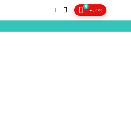
0
د.م.
0,00