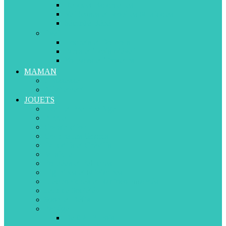
Relax et Balancelles
Veilleuses et Mobiles Musicales
Sécurité Bébé
Eveil
Hochets et Doudous
Parcs et Tapis d’éveil
Youpalas et Trotteurs
MAMAN
Grossesse
Allaitement
JOUETS
Eveil et Premier Age
Puzzle
Construction
Comme les Grands
Educatifs et Créatifs
Musique
Poupées et Peluches
Figurines et Miniatures
Electroniques et Radiocommandés
Jeux de Société
Sport et Défis
Par âge
De 0 à 12 mois