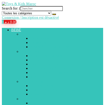
Search for:
Connexion / Inscription est désactivé
0
د.م.
0,00
BÉBÉ
Transport et Mobilité
Porte-Bébés
Poussettes
Sièges Auto et Maxi-Cosi
Bain et Hygiène
Baignoires et Sièges de Bain
Jouets de Bain
Pots et Réducteurs
Matelas et Sacs à Langer
Ensembles et Trousses de Soins
Santé Bébé
Repas et Vaisselle
Chaises Hautes
Chauffe-Biberons et Stérilisateurs
Vaisselles et Bavoirs
Sommeil et Détente
Lits et Couffins