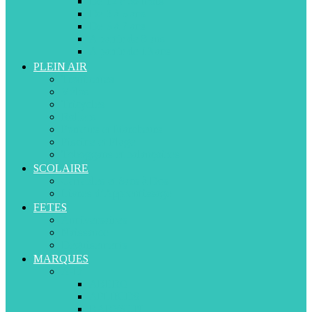
De 12 à 36 mois
De 3 à 5 ans
De 5 à 7 ans
A partir de 8 ans
A partir de 13 ans
PLEIN AIR
Trottinettes
Vélos
Tricycles
Rollers
Porteurs et Marcheurs
Piscine et Plage
Toboggans et balançoires
SCOLAIRE
Cartables et Sacs à Dos
Livres d’Apprentissage
FETES
Anniversaires
Naissance
Déguisements
MARQUES
A-D
ABERO
APLIKIDS
BABYSUN