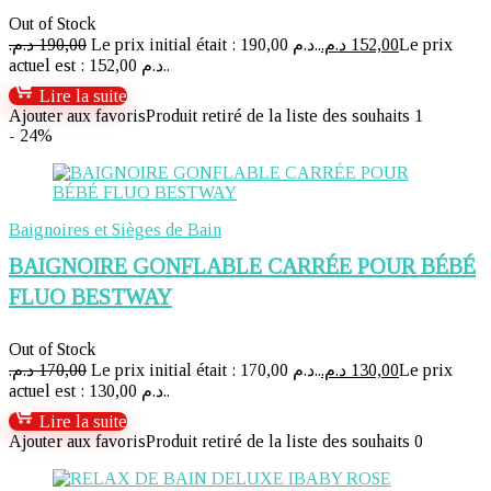
Out of Stock
د.م.
190,00
Le prix initial était : 190,00 د.م..
د.م.
152,00
Le prix
actuel est : 152,00 د.م..
Lire la suite
Ajouter aux favoris
Produit retiré de la liste des souhaits
1
- 24%
Baignoires et Sièges de Bain
BAIGNOIRE GONFLABLE CARRÉE POUR BÉBÉ
FLUO BESTWAY
Out of Stock
د.م.
170,00
Le prix initial était : 170,00 د.م..
د.م.
130,00
Le prix
actuel est : 130,00 د.م..
Lire la suite
Ajouter aux favoris
Produit retiré de la liste des souhaits
0