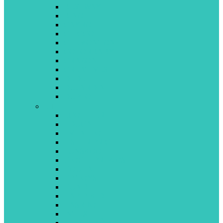
BESTWAY
BINO
CAYRO
CHICCO
CLEMONTONI
COLORBABY
CRAZON
CREATIVES
DEDE
DUJARDIN
DUPLO
E-L
ECOIFFIER
EDUCA
EVENFLO
FISHER PRICE
FUNSKOOL
GIOCHI PREZIOSI
GOULA
GP TOYS
GUND
HAP-P-KID
HASBRO
INTEX
JEUX 2 MÔMES