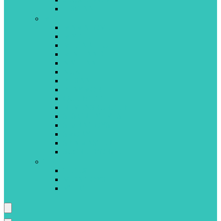
LISCIANI
M-S
MAMALOVE
MATTEL
MEGABLEU
MINILAND
NATHAN
NUK
PILSAN
PLAYMOBIL
QUERCETTI
REVENSBURGER
SES CREATIVES
SIMBA TOYS
SMOBY
SPINMASTER
SUCRE D’ORGE
T-Z
TIGEX
VIGA TOYS
VTECH