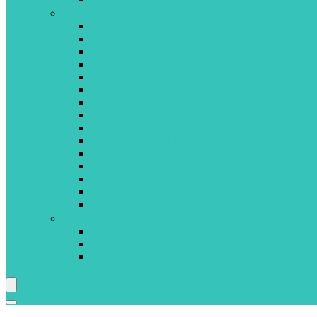
M-S
MAMALOVE
MATTEL
MEGABLEU
MINILAND
NATHAN
NUK
PILSAN
PLAYMOBIL
QUERCETTI
REVENSBURGER
SES CREATIVES
SIMBA TOYS
SMOBY
SPINMASTER
SUCRE D’ORGE
T-Z
TIGEX
VIGA TOYS
VTECH