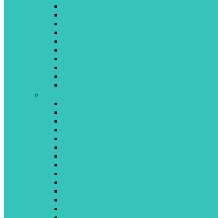
BINO
CAYRO
CHICCO
CLEMONTONI
COLORBABY
CRAZON
CREATIVES
DEDE
DUJARDIN
DUPLO
E-L
ECOIFFIER
EDUCA
EVENFLO
FISHER PRICE
FUNSKOOL
GIOCHI PREZIOSI
GOULA
GP TOYS
GUND
HAP-P-KID
HASBRO
INTEX
JEUX 2 MÔMES
LISCIANI