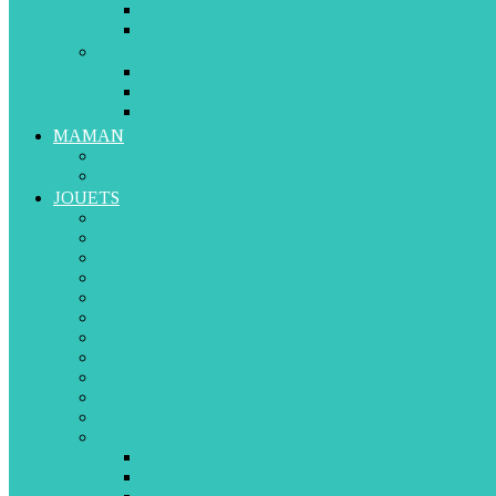
Veilleuses et Mobiles Musicales
Sécurité Bébé
Eveil
Hochets et Doudous
Parcs et Tapis d’éveil
Youpalas et Trotteurs
MAMAN
Grossesse
Allaitement
JOUETS
Eveil et Premier Age
Puzzle
Construction
Comme les Grands
Educatifs et Créatifs
Musique
Poupées et Peluches
Figurines et Miniatures
Electroniques et Radiocommandés
Jeux de Société
Sport et Défis
Par âge
De 0 à 12 mois
De 12 à 36 mois