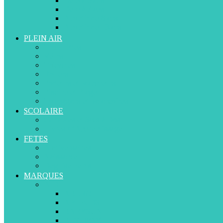
De 3 à 5 ans
De 5 à 7 ans
A partir de 8 ans
A partir de 13 ans
PLEIN AIR
Trottinettes
Vélos
Tricycles
Rollers
Porteurs et Marcheurs
Piscine et Plage
Toboggans et balançoires
SCOLAIRE
Cartables et Sacs à Dos
Livres d’Apprentissage
FETES
Anniversaires
Naissance
Déguisements
MARQUES
A-D
ABERO
APLIKIDS
BABYSUN
BESTWAY