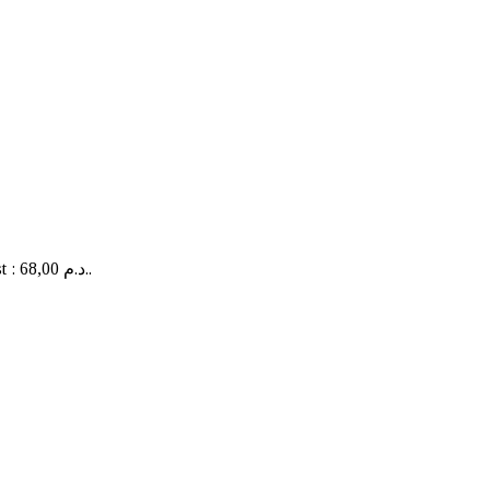
Le prix actuel est : 68,00 د.م..