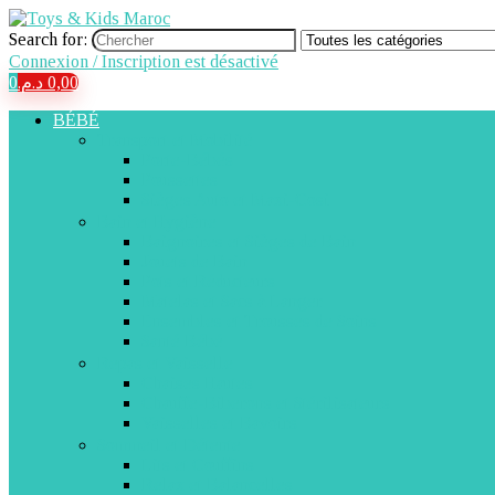
Search for:
Connexion / Inscription est désactivé
0
د.م.
0,00
BÉBÉ
Transport et Mobilité
Porte-Bébés
Poussettes
Sièges Auto et Maxi-Cosi
Bain et Hygiène
Baignoires et Sièges de Bain
Jouets de Bain
Pots et Réducteurs
Matelas et Sacs à Langer
Ensembles et Trousses de Soins
Santé Bébé
Repas et Vaisselle
Chaises Hautes
Chauffe-Biberons et Stérilisateurs
Vaisselles et Bavoirs
Sommeil et Détente
Lits et Couffins
Relax et Balancelles