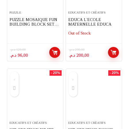
PUZZLE
EDUCATIFS ET CRÉATIFS
PUZZLE MOSAIQUE FUN
EDUCA L’ECOLE
BUILDING BLOCK SET
MATERNELLE EDUCA
LETTRES ET CHIFFRES
Out of Stock
د.م.
120,00
د.م.
290,00
Le
Le
Le
Le
د.م.
96,00
د.م.
200,00
prix
prix
prix
prix
initial
actuel
initial
actuel
était :
est :
était :
est :
- 20%
- 20%
200,00 د.م..
290,00 د.م..
96,00 د.م..
120,00 د.م..
EDUCATIFS ET CRÉATIFS
EDUCATIFS ET CRÉATIFS