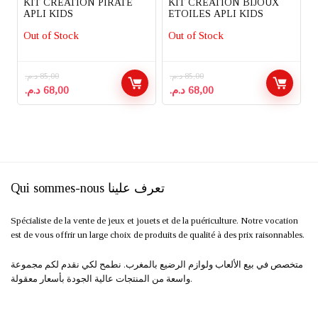
KIT CREATION PIRATE
KIT CREATION BIJOUX
APLI KIDS
ETOILES APLI KIDS
Out of Stock
Out of Stock
د.م.
85,00
د.م.
85,00
Le
Le
Le
Le
د.م.
68,00
د.م.
68,00
prix
prix
prix
prix
initial
actuel
initial
actuel
était :
est :
était :
est :
68,00 د.م..
85,00 د.م..
68,00 د.م..
85,00 د.م..
Qui sommes-nous تعرف علينا
Spécialiste de la vente de jeux et jouets et de la puériculture. Notre vocation
est de vous offrir un large choix de produits de qualité à des prix raisonnables.
متخصص في بيع الألعاب ولوازم الرضيع بالمغرب. نطمح لكي نقدم لكم مجموعة
واسعة من المنتجات عالية الجودة بأسعار معقولة.