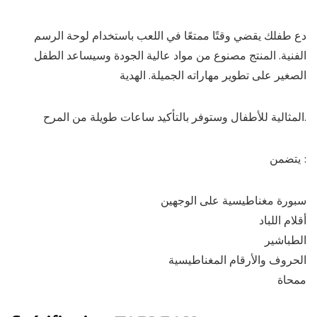
دع طفلك يقضي وقتًا ممتعًا في اللعب باستخدام لوحة الرسم
الفنية. المنتج مصنوع من مواد عالية الجودة وسيساعد الطفل
الصغير على تطوير مهاراته الجميلة. الهدية
المثالية للأطفال وستوفر بالتأكيد ساعات طويلة من المرح.
يتضمن :
سبورة مغناطيسية على الوجهين
أقلام اللباد
الطباشير
الحروف والأرقام المغناطيسية
ممحاة