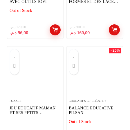
AVEC OUTILS JOVI
FORMES ET DES LACETS
CLEMENTONI
Out of Stock
د.م.
120,00
د.م.
200,00
Le
Le
Le
Le
د.م.
96,00
د.م.
160,00
prix
prix
prix
prix
initial
actuel
initial
actuel
était :
est :
était :
est :
- 20%
160,00 د.م..
200,00 د.م..
96,00 د.م..
120,00 د.م..
PUZZLE
EDUCATIFS ET CRÉATIFS
JEU EDUCATIF MAMAN
BALANCE EDUCATIVE
ET SES PETITS
PILSAN
RAVENSBURGER
Out of Stock