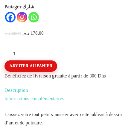
Partager شارك
Le
Le
د.م.
176,00
د.م.
220,00
prix
prix
initial
actuel
quantité
était :
est :
de
AJOUTER AU PANIER
220,00 د.م..
176,00 د.م..
TABLEAU
D'APPRENTISSAGE
Bénéficiez de livraison gratuite à partir de 300 Dhs
ET
Description
DE
Informations complémentaires
PEINTURE
Laissez votre tout-petit s’amuser avec cette tableau à dessin
d’art et de peinture.