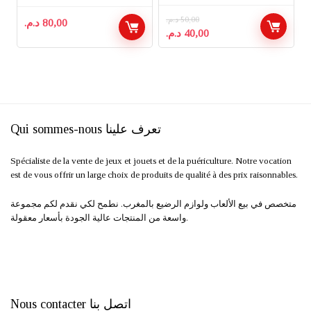
د.م.
50,00
د.م.
80,00
Le
Le
د.م.
40,00
prix
prix
initial
actuel
était :
est :
40,00 د.م..
50,00 د.م..
Qui sommes-nous تعرف علينا
Spécialiste de la vente de jeux et jouets et de la puériculture. Notre vocation
est de vous offrir un large choix de produits de qualité à des prix raisonnables.
متخصص في بيع الألعاب ولوازم الرضيع بالمغرب. نطمح لكي نقدم لكم مجموعة
واسعة من المنتجات عالية الجودة بأسعار معقولة.
Nous contacter اتصل بنا