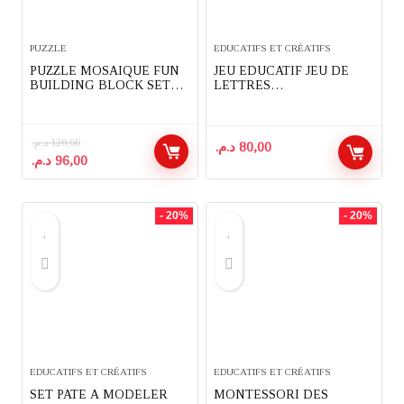
PUZZLE
EDUCATIFS ET CRÉATIFS
PUZZLE MOSAIQUE FUN
JEU EDUCATIF JEU DE
BUILDING BLOCK SET
LETTRES
LETTRES ET CHIFFRES
RAVENSBURGER
د.م.
120,00
د.م.
80,00
Le
Le
د.م.
96,00
prix
prix
initial
actuel
était :
est :
- 20%
- 20%
96,00 د.م..
120,00 د.م..
EDUCATIFS ET CRÉATIFS
EDUCATIFS ET CRÉATIFS
SET PATE A MODELER
MONTESSORI DES