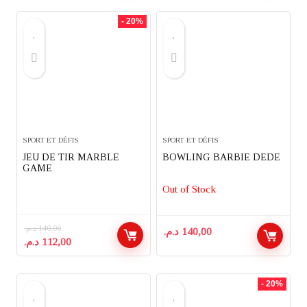
initial
actuel
était :
est :
- 20%
40,00 د.م..
50,00 د.م..
SPORT ET DÉFIS
SPORT ET DÉFIS
JEU DE TIR MARBLE
BOWLING BARBIE DEDE
GAME
Out of Stock
د.م.
140,00
د.م.
140,00
Le
Le
د.م.
112,00
prix
prix
initial
actuel
était :
est :
- 20%
112,00 د.م..
140,00 د.م..