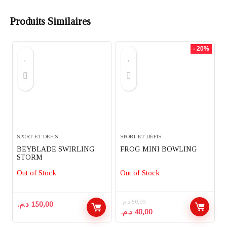
Produits Similaires
- 20%
SPORT ET DÉFIS
SPORT ET DÉFIS
BEYBLADE SWIRLING
FROG MINI BOWLING
STORM
Out of Stock
Out of Stock
د.م.
50,00
د.م.
150,00
Le
Le
د.م.
40,00
prix
prix