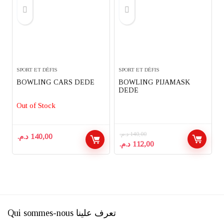
SPORT ET DÉFIS
SPORT ET DÉFIS
BOWLING CARS DEDE
BOWLING PIJAMASK
DEDE
Out of Stock
د.م.
140,00
د.م.
140,00
Le
Le
د.م.
112,00
prix
prix
initial
actuel
était :
est :
112,00 د.م..
140,00 د.م..
Qui sommes-nous تعرف علينا