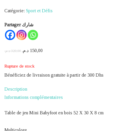
Catégorie:
Sport et Défis
Partager شارك
Le
Le
د.م.
150,00
د.م.
320,00
prix
prix
Rupture de stock
initial
actuel
était :
est :
Bénéficiez de livraison gratuite à partir de 300 Dhs
150,00 د.م..
320,00 د.م..
Description
Informations complémentaires
Table de jeu Mini Babyfoot en bois 52 X 30 X 8 cm
Multicolore