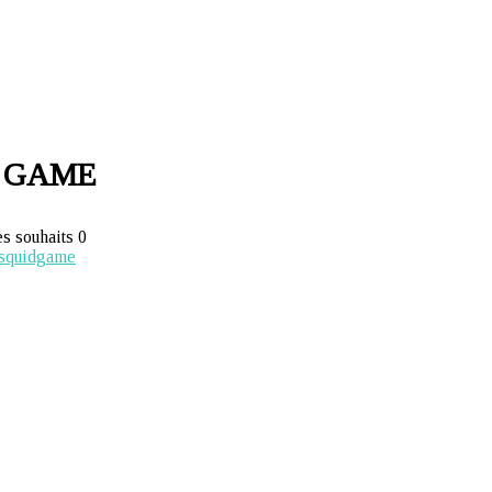
 GAME
es souhaits
0
squidgame