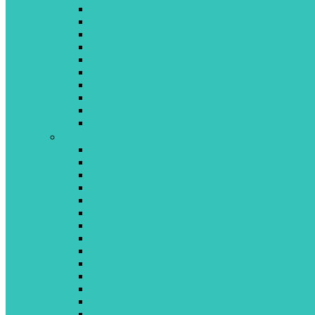
BINO
CAYRO
CHICCO
CLEMONTONI
COLORBABY
CRAZON
CREATIVES
DEDE
DUJARDIN
DUPLO
E-L
ECOIFFIER
EDUCA
EVENFLO
FISHER PRICE
FUNSKOOL
GIOCHI PREZIOSI
GOULA
GP TOYS
GUND
HAP-P-KID
HASBRO
INTEX
JEUX 2 MÔMES
LISCIANI