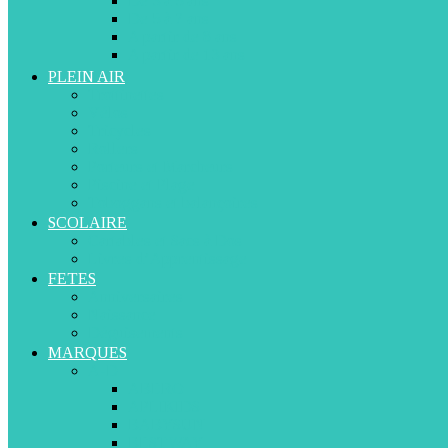
De 3 à 5 ans
De 5 à 7 ans
A partir de 8 ans
A partir de 13 ans
PLEIN AIR
Trottinettes
Vélos
Tricycles
Rollers
Porteurs et Marcheurs
Piscine et Plage
Toboggans et balançoires
SCOLAIRE
Cartables et Sacs à Dos
Livres d’Apprentissage
FETES
Anniversaires
Naissance
Déguisements
MARQUES
A-D
ABERO
APLIKIDS
BABYSUN
BESTWAY