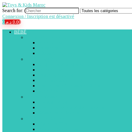
Search for:
Connexion / Inscription est désactivé
0
د.م.
0,00
BÉBÉ
Transport et Mobilité
Porte-Bébés
Poussettes
Sièges Auto et Maxi-Cosi
Bain et Hygiène
Baignoires et Sièges de Bain
Jouets de Bain
Pots et Réducteurs
Matelas et Sacs à Langer
Ensembles et Trousses de Soins
Santé Bébé
Repas et Vaisselle
Chaises Hautes
Chauffe-Biberons et Stérilisateurs
Vaisselles et Bavoirs
Sommeil et Détente
Lits et Couffins
Relax et Balancelles