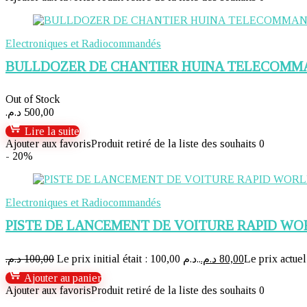
Electroniques et Radiocommandés
BULLDOZER DE CHANTIER HUINA TELECOMM
Out of Stock
د.م.
500,00
Lire la suite
Ajouter aux favoris
Produit retiré de la liste des souhaits
0
- 20%
Electroniques et Radiocommandés
PISTE DE LANCEMENT DE VOITURE RAPID WO
د.م.
100,00
Le prix initial était : 100,00 د.م..
د.م.
80,00
Ajouter au panier
Ajouter aux favoris
Produit retiré de la liste des souhaits
0