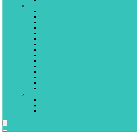
M-S
MAMALOVE
MATTEL
MEGABLEU
MINILAND
NATHAN
NUK
PILSAN
PLAYMOBIL
QUERCETTI
REVENSBURGER
SES CREATIVES
SIMBA TOYS
SMOBY
SPINMASTER
SUCRE D’ORGE
T-Z
TIGEX
VIGA TOYS
VTECH