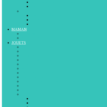
Veilleuses et Mobiles Musicales
Sécurité Bébé
Eveil
Hochets et Doudous
Parcs et Tapis d’éveil
Youpalas et Trotteurs
MAMAN
Grossesse
Allaitement
JOUETS
Eveil et Premier Age
Puzzle
Construction
Comme les Grands
Educatifs et Créatifs
Musique
Poupées et Peluches
Figurines et Miniatures
Electroniques et Radiocommandés
Jeux de Société
Sport et Défis
Par âge
De 0 à 12 mois
De 12 à 36 mois