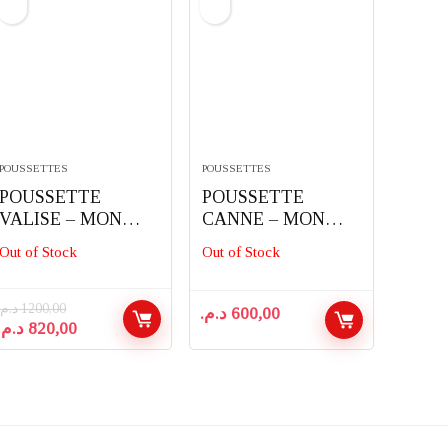
POUSSETTES
POUSSETTES
POUSSETTE
POUSSETTE
VALISE – MON
CANNE – MON
BEBE
BÉBÉ
Out of Stock
Out of Stock
د.م.
1200,00
د.م.
600,00
Le
Le
د.م.
820,00
prix
prix
initial
actuel
était :
est :
820,00 د.م..
1200,00 د.م..