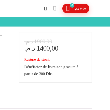
0
د.م.
0,00
+
Le
Le
د.م.
1900,00
prix
prix
د.م.
1400,00
initial
actuel
était :
est :
Rupture de stock
1900,00 د.م..
1400,00 د.م..
Bénéficiez de livraison gratuite à
partir de 300 Dhs