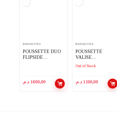
POUSSETTES
POUSSETTES
POUSSETTE DUO
POUSSETTE
FLIPSIDE
VALISE
RÉVERSIBLE
COMPACTE AVEC
Out of Stock
+SIÈGE AUTO-
COUVRE JAMBE –
EVENFLO
KIDILO
د.م.
1600,00
د.م.
1100,00