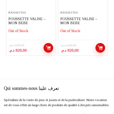
POUSSETTES
POUSSETTES
POUSSETTE VALISE –
POUSSETTE VALISE –
MON BEBE
MON BEBE
Out of Stock
Out of Stock
د.م.
1200,00
د.م.
1200,00
Le
Le
Le
Le
د.م.
820,00
د.م.
820,00
prix
prix
prix
prix
initial
actuel
initial
actuel
était :
est :
était :
est :
820,00 د.م..
1200,00 د.م..
820,00 د.م..
1200,00 د.م..
Qui sommes-nous تعرف علينا
Spécialiste de la vente de jeux et jouets et de la puériculture. Notre vocation
est de vous offrir un large choix de produits de qualité à des prix raisonnables.