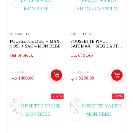
POUSSETTES
POUSSETTES
POUSSETTE DUO + MAXI
POUSSETTE PIVOT
COSI + SAC – MON BÉBÉ
SAFEMAX + SIÈGE AUTO
– EVENFLO
Out of Stock
Out of Stock
د.م.
1900,00
د.م.
3900,00
Le
Le
Le
Le
د.م.
1400,00
د.م.
3200,00
prix
prix
prix
prix
initial
actuel
initial
actuel
était :
est :
était :
est :
- 32%
- 32%
3200,00 د.م..
3900,00 د.م..
1400,00 د.م..
1900,00 د.م..