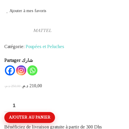
Ajouter à mes favoris
MATTEL
Catégorie:
Poupées et Peluches
Partager شارك
Le
Le
د.م.
210,00
د.م.
250,00
prix
prix
initial
actuel
quantité
était :
est :
de
AJOUTER AU PANIER
250,00 د.م..
210,00 د.م..
POUPÉE
BARBIE
Bénéficiez de livraison gratuite à partir de 300 Dhs