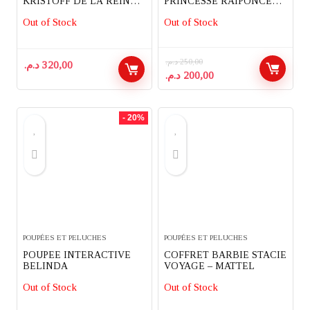
KRISTOFF DE LA REINE
PRINCESSE RAIPONCE
DES NEIGES 2 – HASBRO
ET SURPRISE – HASBRO
Out of Stock
Out of Stock
د.م.
250,00
د.م.
320,00
Le
Le
د.م.
200,00
prix
prix
initial
actuel
était :
est :
- 20%
200,00 د.م..
250,00 د.م..
POUPÉES ET PELUCHES
POUPÉES ET PELUCHES
POUPEE INTERACTIVE
COFFRET BARBIE STACIE
BELINDA
VOYAGE – MATTEL
Out of Stock
Out of Stock