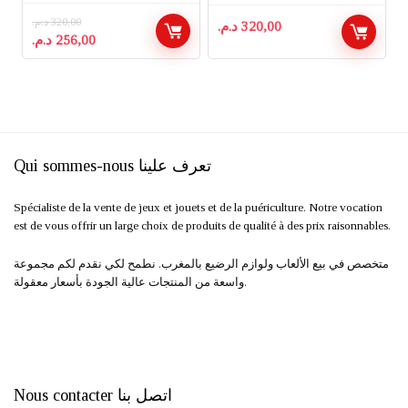
د.م.
320,00
د.م.
320,00
Le
Le
د.م.
256,00
prix
prix
initial
actuel
était :
est :
256,00 د.م..
320,00 د.م..
Qui sommes-nous تعرف علينا
Spécialiste de la vente de jeux et jouets et de la puériculture. Notre vocation
est de vous offrir un large choix de produits de qualité à des prix raisonnables.
متخصص في بيع الألعاب ولوازم الرضيع بالمغرب. نطمح لكي نقدم لكم مجموعة
واسعة من المنتجات عالية الجودة بأسعار معقولة.
Nous contacter اتصل بنا