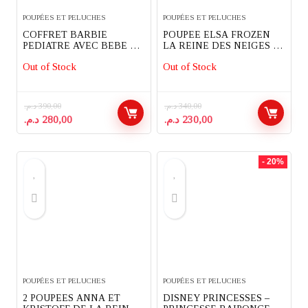
POUPÉES ET PELUCHES
POUPÉES ET PELUCHES
COFFRET BARBIE
POUPEE ELSA FROZEN
PEDIATRE AVEC BEBE ET
LA REINE DES NEIGES 27
ACCESSOIRES
CM – HASBRO
Out of Stock
Out of Stock
د.م.
390,00
د.م.
340,00
Le
Le
Le
Le
د.م.
280,00
د.م.
230,00
prix
prix
prix
prix
initial
actuel
initial
actuel
était :
est :
était :
est :
- 20%
230,00 د.م..
340,00 د.م..
280,00 د.م..
390,00 د.م..
POUPÉES ET PELUCHES
POUPÉES ET PELUCHES
2 POUPEES ANNA ET
DISNEY PRINCESSES –