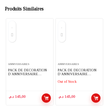
Produits Similaires
ANNIVERSAIRES
ANNIVERSAIRES
PACK DE DECORATION
PACK DE DECORATION
D’ANNIVERSAIRE
D’ANNIVERSAIRE
COMPLET 82 PIECES
COMPLET 91 PIECES
Out of Stock
THEME SUPER MARIO
THEME SPIDERMAN
د.م.
145,00
د.م.
145,00