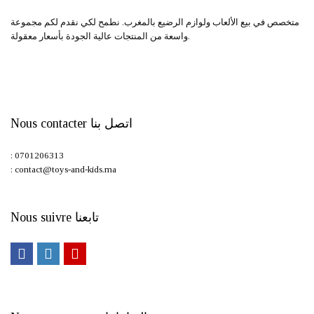
متخصص في بيع الألعاب ولوازم الرضيع بالمغرب. نطمح لكي نقدم لكم مجموعة
واسعة من المنتجات عالية الجودة بأسعار معقولة.
Nous contacter اتصل بنا
: 0701206313
: contact@toys-and-kids.ma
Nous suivre تابعنا