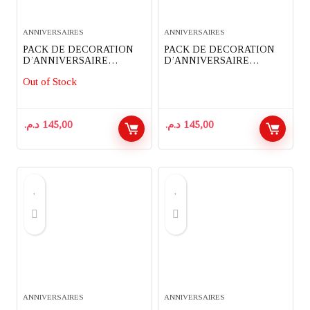
ANNIVERSAIRES
ANNIVERSAIRES
PACK DE DECORATION
PACK DE DECORATION
D’ANNIVERSAIRE
D’ANNIVERSAIRE
COMPLET 91 PIECES
COMPLET 82 PIECES
Out of Stock
THEME MINNIE MOUSE
THEME SUPER MARIO
د.م.
145,00
د.م.
145,00
ANNIVERSAIRES
ANNIVERSAIRES