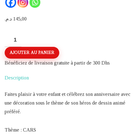
د.م.
145,00
quantité
de
AJOUTER AU PANIER
PACK
DE
Bénéficiez de livraison gratuite à partir de 300 Dhs
DECORATION
Description
D’ANNIVERSAIRE
COMPLET
Faites plaisir à votre enfant et célébrez son anniversaire avec
91
une décoration sous le thème de son héros de dessin animé
PIECES
préféré.
THEME
CARS
Thème : CARS