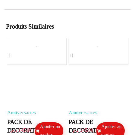
Produits Similaires
Anniversaires
Anniversaires
PACK DE
PACK DE
Ajouter au
Ajouter au
DECORATION
DECORATION
د.م.
145,00
د.م.
145,00
panier
panier