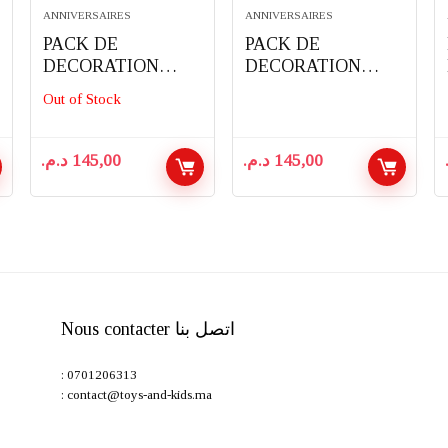
ANNIVERSAIRES
ANNIVERSAIRES
PACK DE
PACK DE
DECORATION
DECORATION
D’ANNIVERSAIRE
D’ANNIVERSAIRE
Out of Stock
COMPLET 91
COMPLET 91
PIECES THEME
PIECES THEME
MINION
PYJAMASQUES
د.م.
145,00
د.م.
145,00
Nous contacter اتصل بنا
: 0701206313
: contact@toys-and-kids.ma