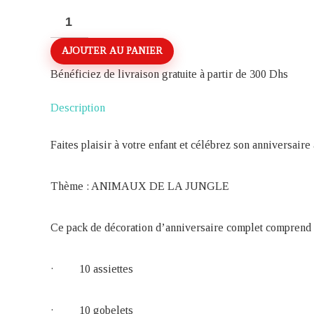
quantité
de
AJOUTER AU PANIER
PACK
DE
Bénéficiez de livraison gratuite à partir de 300 Dhs
DECORATION
Description
D’ANNIVERSAIRE
30
Faites plaisir à votre enfant et célébrez son anniversair
PIECES
THEME
Thème : ANIMAUX DE LA JUNGLE
ANIMAUX
DE
Ce pack de décoration d’anniversaire complet comprend 
LA
JUNGLE
· 10 assiettes
· 10 gobelets