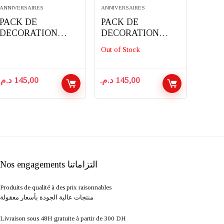
ANNIVERSAIRES
ANNIVERSAIRES
PACK DE
PACK DE
DECORATION
DECORATION
D’ANNIVERSAIRE
D’ANNIVERSAIRE
Out of Stock
COMPLET 91
COMPLET 82
PIECES THEME
PIECES THEME
BABYBOSS
SONIC
د.م.
145,00
د.م.
145,00
Nos engagements التزاماتنا
Produits de qualité à des prix raisonnables
منتجات عالية الجودة بأسعار معقولة
Livraison sous 48H gratuite à partir de 300 DH ​