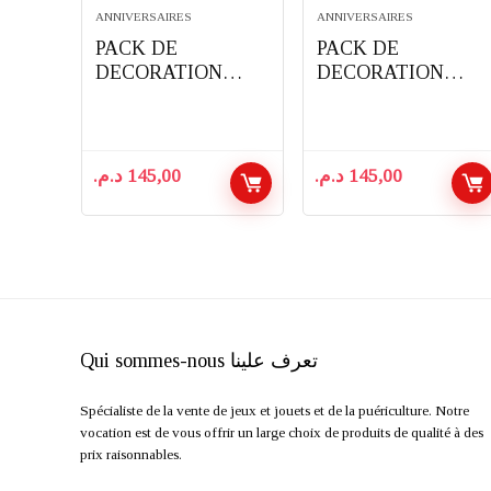
ANNIVERSAIRES
ANNIVERSAIRES
PACK DE
PACK DE
DECORATION
DECORATION
D’ANNIVERSAIRE
D’ANNIVERSAIRE
COMPLET 91
COMPLET 91
PIECES THEME
PIECES THEME
PAW PATROL
MINECRAFT
د.م.
145,00
د.م.
145,00
Qui sommes-nous تعرف علينا
Spécialiste de la vente de jeux et jouets et de la puériculture. Notre
vocation est de vous offrir un large choix de produits de qualité à des
prix raisonnables.