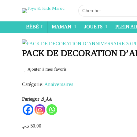
Search
for:
BÉBÉ
MAMAN
JOUETS
PLEIN AI
PACK DE DECORATION D’A
Ajouter à mes favoris
Catégorie:
Anniversaires
Partager شارك
د.م.
50,00