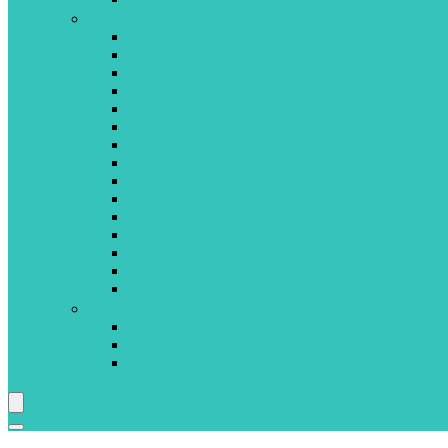
M-S
MAMALOVE
MATTEL
MEGABLEU
MINILAND
NATHAN
NUK
PILSAN
PLAYMOBIL
QUERCETTI
REVENSBURGER
SES CREATIVES
SIMBA TOYS
SMOBY
SPINMASTER
SUCRE D’ORGE
T-Z
TIGEX
VIGA TOYS
VTECH