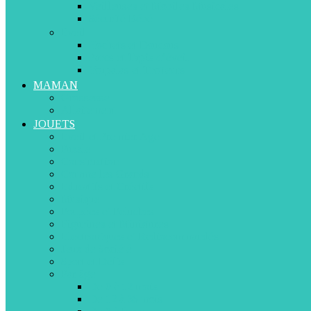
Veilleuses et Mobiles Musicales
Sécurité Bébé
Eveil
Hochets et Doudous
Parcs et Tapis d’éveil
Youpalas et Trotteurs
MAMAN
Grossesse
Allaitement
JOUETS
Eveil et Premier Age
Puzzle
Construction
Comme les Grands
Educatifs et Créatifs
Musique
Poupées et Peluches
Figurines et Miniatures
Electroniques et Radiocommandés
Jeux de Société
Sport et Défis
Par âge
De 0 à 12 mois
De 12 à 36 mois