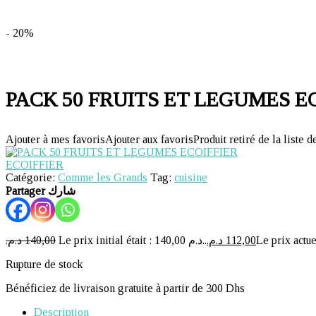
- 20%
PACK 50 FRUITS ET LEGUMES E
Ajouter à mes favoris
Ajouter aux favoris
Produit retiré de la liste d
ECOIFFIER
Catégorie:
Comme les Grands
Tag:
cuisine
Partager شارك
د.م.
140,00
Le prix initial était : 140,00 د.م..
د.م.
112,00
Rupture de stock
Bénéficiez de livraison gratuite à partir de 300 Dhs
Description