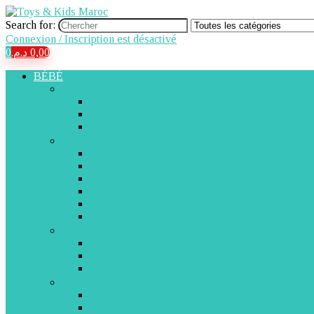
Search for:
Connexion / Inscription est désactivé
0
د.م.
0,00
BÉBÉ
Transport et Mobilité
Porte-Bébés
Poussettes
Sièges Auto et Maxi-Cosi
Bain et Hygiène
Baignoires et Sièges de Bain
Jouets de Bain
Pots et Réducteurs
Matelas et Sacs à Langer
Ensembles et Trousses de Soins
Santé Bébé
Repas et Vaisselle
Chaises Hautes
Chauffe-Biberons et Stérilisateurs
Vaisselles et Bavoirs
Sommeil et Détente
Lits et Couffins
Relax et Balancelles