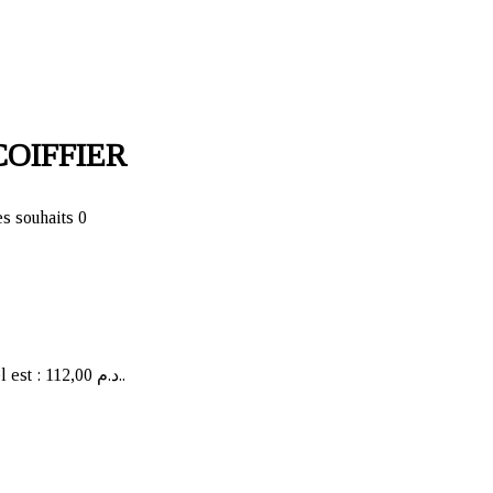
COIFFIER
es souhaits
0
Le prix actuel est : 112,00 د.م..