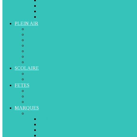
De 3 à 5 ans
De 5 à 7 ans
A partir de 8 ans
A partir de 13 ans
PLEIN AIR
Trottinettes
Vélos
Tricycles
Rollers
Porteurs et Marcheurs
Piscine et Plage
Toboggans et balançoires
SCOLAIRE
Cartables et Sacs à Dos
Livres d’Apprentissage
FETES
Anniversaires
Naissance
Déguisements
MARQUES
A-D
ABERO
APLIKIDS
BABYSUN
BESTWAY