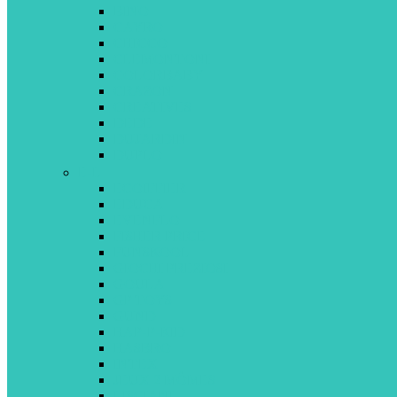
BINO
CAYRO
CHICCO
CLEMONTONI
COLORBABY
CRAZON
CREATIVES
DEDE
DUJARDIN
DUPLO
E-L
ECOIFFIER
EDUCA
EVENFLO
FISHER PRICE
FUNSKOOL
GIOCHI PREZIOSI
GOULA
GP TOYS
GUND
HAP-P-KID
HASBRO
INTEX
JEUX 2 MÔMES
LISCIANI