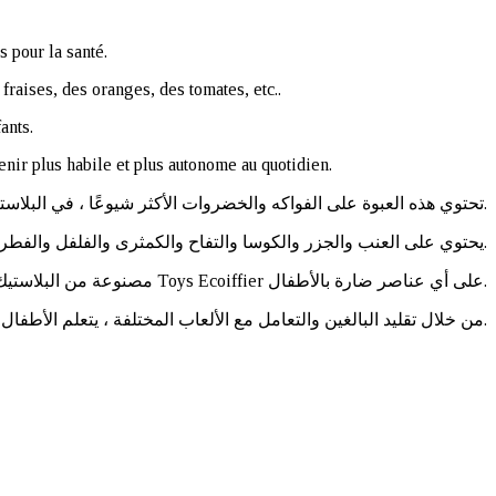
s pour la santé.
raises, des oranges, des tomates, etc..
ants.
enir plus habile et plus autonome au quotidien.
تحتوي هذه العبوة على الفواكه والخضروات الأكثر شيوعًا ، في البلاستيك الغذائي ، لتتعرف على الفواكه والخضروات الصحية.
يحتوي على العنب والجزر والكوسا والتفاح والكمثرى والفلفل والفطر والموز والليمون والفراولة والبرتقال والطماطم وغيرها.
مصنوعة من البلاستيك الغذائي ، لا تحتوي النسخ الغذائية من Toys Ecoiffier على أي عناصر ضارة بالأطفال.
من خلال تقليد البالغين والتعامل مع الألعاب المختلفة ، يتعلم الأطفال فهم العالم من حولهم ، ليصبحوا أكثر مهارة واستقلالية على أساس يومي.