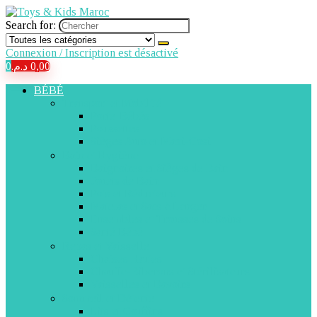
Search for:
Connexion / Inscription est désactivé
0
د.م.
0,00
BÉBÉ
Transport et Mobilité
Porte-Bébés
Poussettes
Sièges Auto et Maxi-Cosi
Bain et Hygiène
Baignoires et Sièges de Bain
Jouets de Bain
Pots et Réducteurs
Matelas et Sacs à Langer
Ensembles et Trousses de Soins
Santé Bébé
Repas et Vaisselle
Chaises Hautes
Chauffe-Biberons et Stérilisateurs
Vaisselles et Bavoirs
Sommeil et Détente
Lits et Couffins