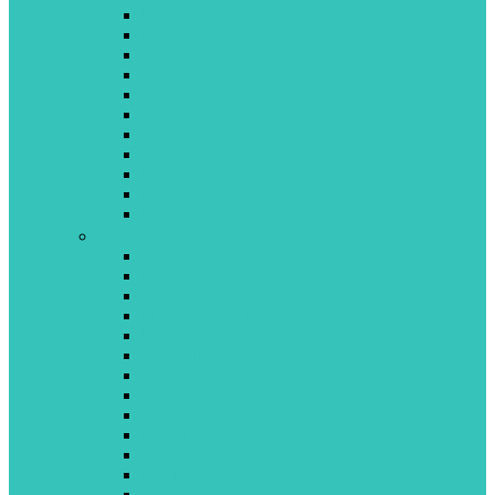
BESTWAY
BINO
CAYRO
CHICCO
CLEMONTONI
COLORBABY
CRAZON
CREATIVES
DEDE
DUJARDIN
DUPLO
E-L
ECOIFFIER
EDUCA
EVENFLO
FISHER PRICE
FUNSKOOL
GIOCHI PREZIOSI
GOULA
GP TOYS
GUND
HAP-P-KID
HASBRO
INTEX
JEUX 2 MÔMES