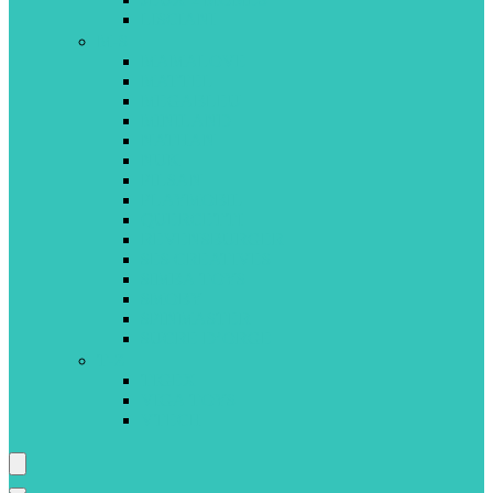
LISCIANI
M-S
MAMALOVE
MATTEL
MEGABLEU
MINILAND
NATHAN
NUK
PILSAN
PLAYMOBIL
QUERCETTI
REVENSBURGER
SES CREATIVES
SIMBA TOYS
SMOBY
SPINMASTER
SUCRE D’ORGE
T-Z
TIGEX
VIGA TOYS
VTECH