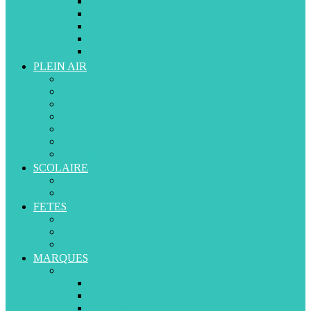
De 12 à 36 mois
De 3 à 5 ans
De 5 à 7 ans
A partir de 8 ans
A partir de 13 ans
PLEIN AIR
Trottinettes
Vélos
Tricycles
Rollers
Porteurs et Marcheurs
Piscine et Plage
Toboggans et balançoires
SCOLAIRE
Cartables et Sacs à Dos
Livres d’Apprentissage
FETES
Anniversaires
Naissance
Déguisements
MARQUES
A-D
ABERO
APLIKIDS
BABYSUN