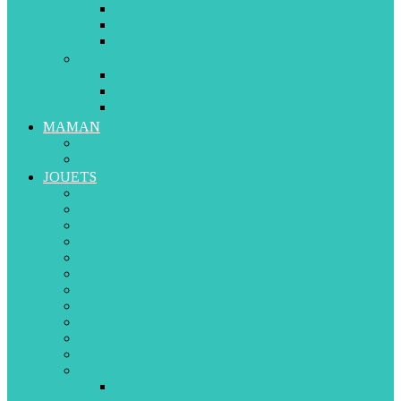
Relax et Balancelles
Veilleuses et Mobiles Musicales
Sécurité Bébé
Eveil
Hochets et Doudous
Parcs et Tapis d’éveil
Youpalas et Trotteurs
MAMAN
Grossesse
Allaitement
JOUETS
Eveil et Premier Age
Puzzle
Construction
Comme les Grands
Educatifs et Créatifs
Musique
Poupées et Peluches
Figurines et Miniatures
Electroniques et Radiocommandés
Jeux de Société
Sport et Défis
Par âge
De 0 à 12 mois