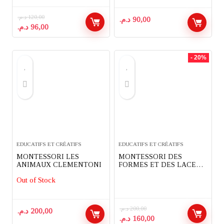
د.م.
120,00
د.م.
90,00
Le
Le
د.م.
96,00
prix
prix
initial
actuel
était :
est :
- 20%
96,00 د.م..
120,00 د.م..
EDUCATIFS ET CRÉATIFS
EDUCATIFS ET CRÉATIFS
MONTESSORI LES
MONTESSORI DES
ANIMAUX CLEMENTONI
FORMES ET DES LACETS
CLEMENTONI
Out of Stock
د.م.
200,00
د.م.
200,00
Le
Le
د.م.
160,00