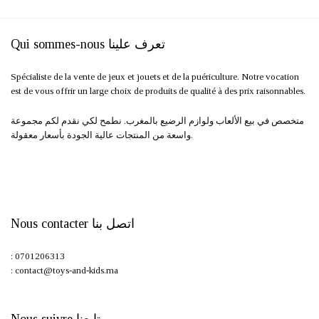
68,00 د.م..
85,00 د.م..
Qui sommes-nous تعرف علينا
Spécialiste de la vente de jeux et jouets et de la puériculture. Notre vocation
est de vous offrir un large choix de produits de qualité à des prix raisonnables.
متخصص في بيع الألعاب ولوازم الرضيع بالمغرب. نطمح لكي نقدم لكم مجموعة
واسعة من المنتجات عالية الجودة بأسعار معقولة.
Nous contacter اتصل بنا
: 0701206313
: contact@toys-and-kids.ma