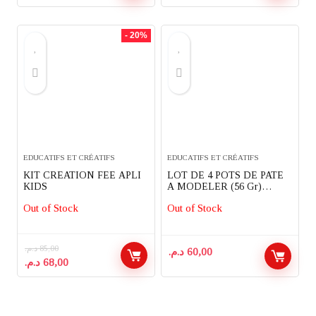
prix
prix
initial
actuel
était :
est :
- 20%
160,00 د.م..
200,00 د.م..
EDUCATIFS ET CRÉATIFS
EDUCATIFS ET CRÉATIFS
KIT CREATION FEE APLI
LOT DE 4 POTS DE PATE
KIDS
A MODELER (56 Gr)
FISHERPRICE
Out of Stock
Out of Stock
د.م.
85,00
د.م.
60,00
Le
Le
د.م.
68,00
prix
prix
initial
actuel
était :
est :