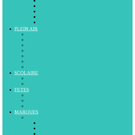
De 12 à 36 mois
De 3 à 5 ans
De 5 à 7 ans
A partir de 8 ans
A partir de 13 ans
PLEIN AIR
Trottinettes
Vélos
Tricycles
Rollers
Porteurs et Marcheurs
Piscine et Plage
Toboggans et balançoires
SCOLAIRE
Cartables et Sacs à Dos
Livres d’Apprentissage
FETES
Anniversaires
Naissance
Déguisements
MARQUES
A-D
ABERO
APLIKIDS
BABYSUN