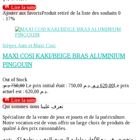
Lire la suite
Ajouter aux favoris
Produit retiré de la liste des souhaits
0
- 17%
Sièges Auto et Maxi-Cosi
MAXI COSI KAKI/BEIGE BRAS ALUMINIUM
PINGOUIN
Out of Stock
د.م.
750,00
Le prix initial était : 750,00 د.م..
د.م.
620,00
Le prix
actuel est : 620,00 د.م..
Lire la suite
Qui sommes-nous تعرف علينا
Spécialiste de la vente de jeux et jouets et de la puériculture.
Notre vocation est de vous offrir un large choix de produits de
qualité à des prix raisonnables.
متخصص في بيع الألعاب ولوازم الرضيع بالمغرب. نطمح لكي نقدم