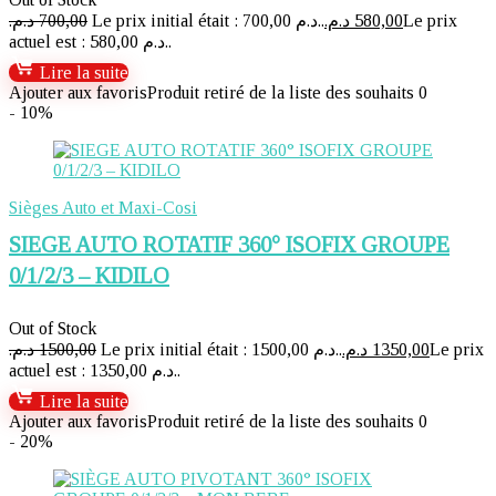
د.م.
700,00
Le prix initial était : 700,00 د.م..
د.م.
580,00
Le prix
actuel est : 580,00 د.م..
Lire la suite
Ajouter aux favoris
Produit retiré de la liste des souhaits
0
- 10%
Sièges Auto et Maxi-Cosi
SIEGE AUTO ROTATIF 360° ISOFIX GROUPE
0/1/2/3 – KIDILO
Out of Stock
د.م.
1500,00
Le prix initial était : 1500,00 د.م..
د.م.
1350,00
Le prix
actuel est : 1350,00 د.م..
Lire la suite
Ajouter aux favoris
Produit retiré de la liste des souhaits
0
- 20%