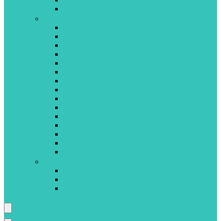
LISCIANI
M-S
MAMALOVE
MATTEL
MEGABLEU
MINILAND
NATHAN
NUK
PILSAN
PLAYMOBIL
QUERCETTI
REVENSBURGER
SES CREATIVES
SIMBA TOYS
SMOBY
SPINMASTER
SUCRE D’ORGE
T-Z
TIGEX
VIGA TOYS
VTECH