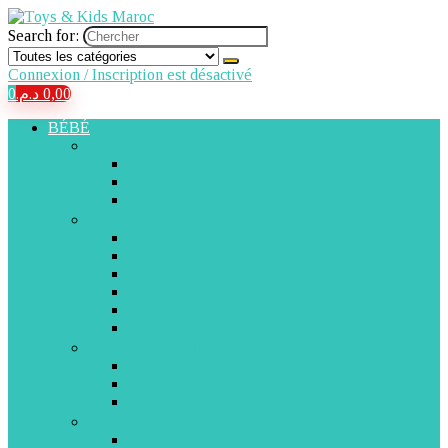
Search for:
Connexion / Inscription est désactivé
0
د.م.
0,00
BÉBÉ
Transport et Mobilité
Porte-Bébés
Poussettes
Sièges Auto et Maxi-Cosi
Bain et Hygiène
Baignoires et Sièges de Bain
Jouets de Bain
Pots et Réducteurs
Matelas et Sacs à Langer
Ensembles et Trousses de Soins
Santé Bébé
Repas et Vaisselle
Chaises Hautes
Chauffe-Biberons et Stérilisateurs
Vaisselles et Bavoirs
Sommeil et Détente
Lits et Couffins