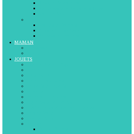
Relax et Balancelles
Veilleuses et Mobiles Musicales
Sécurité Bébé
Eveil
Hochets et Doudous
Parcs et Tapis d’éveil
Youpalas et Trotteurs
MAMAN
Grossesse
Allaitement
JOUETS
Eveil et Premier Age
Puzzle
Construction
Comme les Grands
Educatifs et Créatifs
Musique
Poupées et Peluches
Figurines et Miniatures
Electroniques et Radiocommandés
Jeux de Société
Sport et Défis
Par âge
De 0 à 12 mois