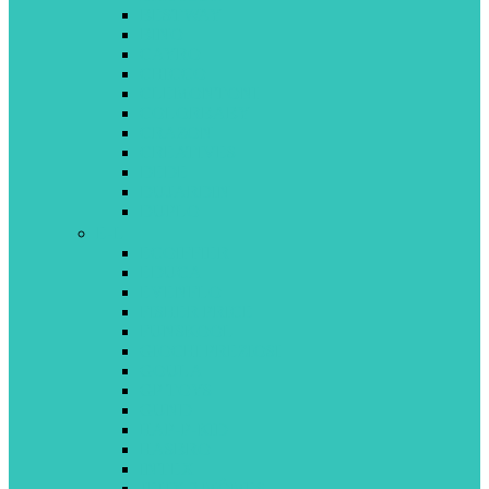
BESTWAY
BINO
CAYRO
CHICCO
CLEMONTONI
COLORBABY
CRAZON
CREATIVES
DEDE
DUJARDIN
DUPLO
E-L
ECOIFFIER
EDUCA
EVENFLO
FISHER PRICE
FUNSKOOL
GIOCHI PREZIOSI
GOULA
GP TOYS
GUND
HAP-P-KID
HASBRO
INTEX
JEUX 2 MÔMES