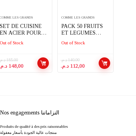
COMME LES GRANDS
COMME LES GRANDS
SET DE CUISINE
PACK 50 FRUITS
EN ACIER POUR
ET LEGUMES
ENFANTS
ECOIFFIER
Out of Stock
Out of Stock
د.م.
185,00
د.م.
140,00
Le
Le
Le
Le
د.م.
148,00
د.م.
112,00
prix
prix
prix
prix
initial
actuel
initial
actuel
était :
est :
était :
est :
112,00 د.م..
140,00 د.م..
148,00 د.م..
185,00 د.م..
Nos engagements التزاماتنا
Produits de qualité à des prix raisonnables
منتجات عالية الجودة بأسعار معقولة