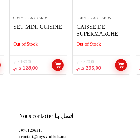
COMME LES GRANDS
COMME LES GRANDS
SET MINI CUISINE
CAISSE DE
SUPERMARCHE
Out of Stock
Out of Stock
د.م.
160,00
د.م.
370,00
Le
Le
Le
Le
د.م.
128,00
د.م.
296,00
prix
prix
prix
prix
initial
actuel
initial
actuel
était :
est :
était :
est :
296,00 د.م..
370,00 د.م..
128,00 د.م..
160,00 د.م..
د..
Nous contacter اتصل بنا
: 0701206313
: contact@toys-and-kids.ma