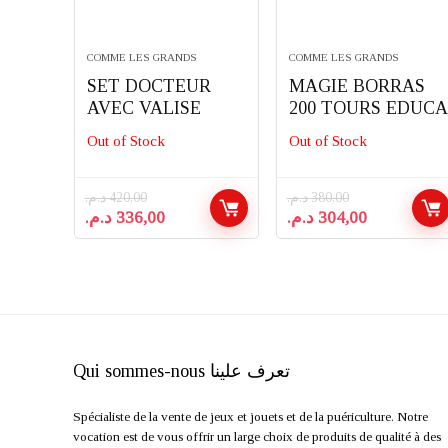
COMME LES GRANDS
COMME LES GRANDS
SET DOCTEUR
MAGIE BORRAS
AVEC VALISE
200 TOURS EDUCA
Out of Stock
Out of Stock
د.م.
420,00
د.م.
380,00
Le
Le
Le
Le
د.م.
336,00
د.م.
304,00
prix
prix
prix
prix
initial
actuel
initial
actuel
était :
est :
était :
est :
304,00 .م
380,00 د.م..
336,00 د.م..
420,00 د.م..
Qui sommes-nous تعرف علينا
Spécialiste de la vente de jeux et jouets et de la puériculture. Notre
vocation est de vous offrir un large choix de produits de qualité à des