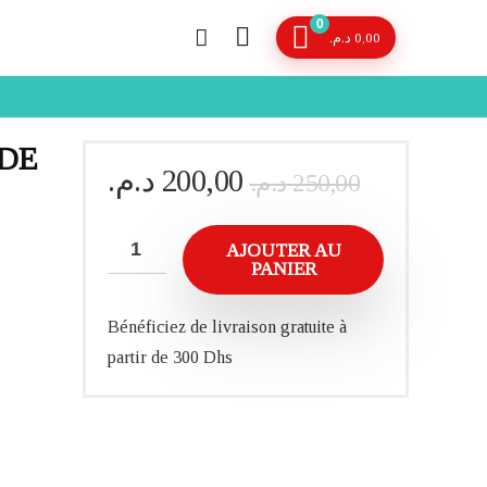
0
د.م.
0,00
NDE
Le
Le
د.م.
200,00
د.م.
250,00
prix
prix
initial
actuel
AJOUTER AU
était :
est :
PANIER
Bénéficiez de livraison gratuite à
partir de 300 Dhs