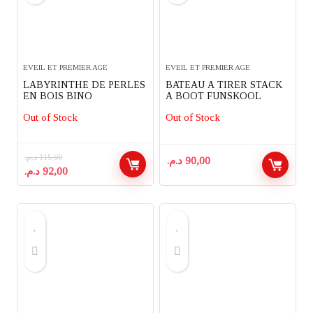
EVEIL ET PREMIER AGE
EVEIL ET PREMIER AGE
LABYRINTHE DE PERLES
BATEAU A TIRER STACK
EN BOIS BINO
A BOOT FUNSKOOL
Out of Stock
Out of Stock
د.م.
115,00
د.م.
90,00
Le
Le
د.م.
92,00
prix
prix
initial
actuel
était :
est :
92,00 د.م..
115,00 د.م..