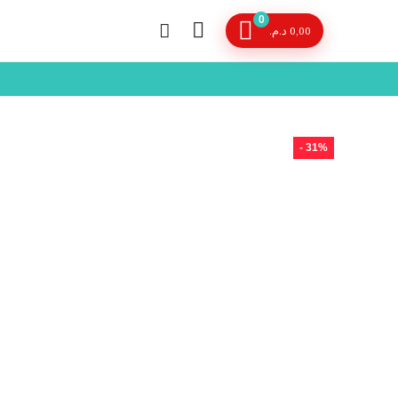
0
د.م.
0,00
- 31%