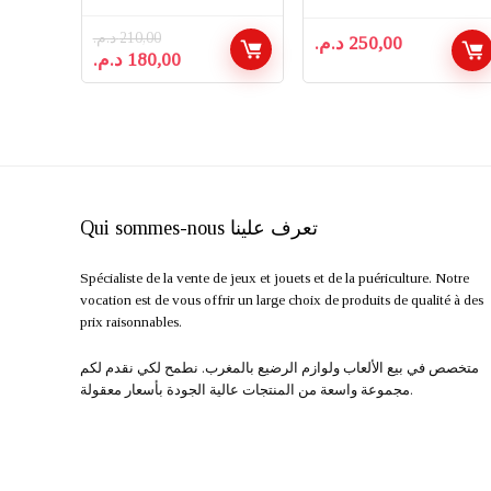
EE SUPER
FACE STUNT
VITESSE 2.4 GHZ
RACING
د.م.
210,00
د.م.
250,00
Le
Le
د.م.
180,00
prix
prix
initial
actuel
était :
est :
180,00 د.م..
210,00 د.م..
Qui sommes-nous تعرف علينا
Spécialiste de la vente de jeux et jouets et de la puériculture. Notre
vocation est de vous offrir un large choix de produits de qualité à des
prix raisonnables.
متخصص في بيع الألعاب ولوازم الرضيع بالمغرب. نطمح لكي نقدم لكم
مجموعة واسعة من المنتجات عالية الجودة بأسعار معقولة.