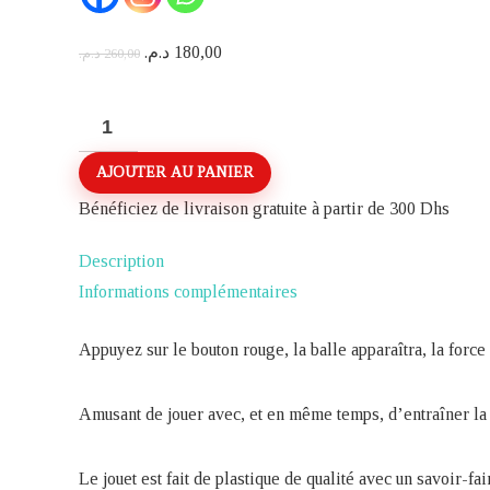
Le
Le
د.م.
180,00
د.م.
260,00
prix
prix
initial
actuel
quantité
était :
est :
de
AJOUTER AU PANIER
260,00 د.م..
180,00 د.م..
JEU
ELECTRONIQUE
Bénéficiez de livraison gratuite à partir de 300 Dhs
DE
Description
BASKETBALL
Informations complémentaires
Appuyez sur le bouton rouge, la balle apparaîtra, la force 
Amusant de jouer avec, et en même temps, d’entraîner la 
Le jouet est fait de plastique de qualité avec un savoir-fai