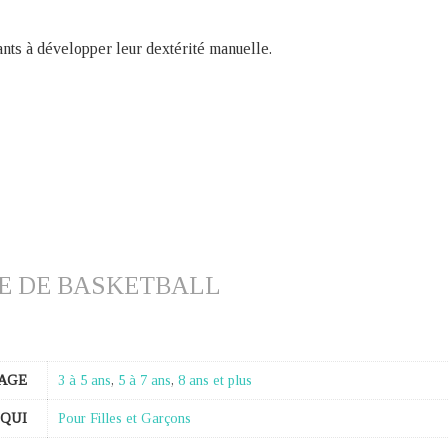
fants à développer leur dextérité manuelle.
E DE BASKETBALL
AGE
3 à 5 ans
,
5 à 7 ans
,
8 ans et plus
 QUI
Pour Filles et Garçons