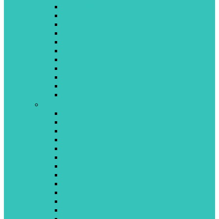
BESTWAY
BINO
CAYRO
CHICCO
CLEMONTONI
COLORBABY
CRAZON
CREATIVES
DEDE
DUJARDIN
DUPLO
E-L
ECOIFFIER
EDUCA
EVENFLO
FISHER PRICE
FUNSKOOL
GIOCHI PREZIOSI
GOULA
GP TOYS
GUND
HAP-P-KID
HASBRO
INTEX
JEUX 2 MÔMES