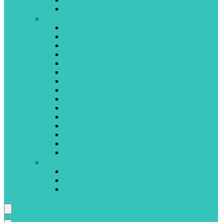
LISCIANI
M-S
MAMALOVE
MATTEL
MEGABLEU
MINILAND
NATHAN
NUK
PILSAN
PLAYMOBIL
QUERCETTI
REVENSBURGER
SES CREATIVES
SIMBA TOYS
SMOBY
SPINMASTER
SUCRE D’ORGE
T-Z
TIGEX
VIGA TOYS
VTECH