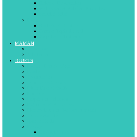
Relax et Balancelles
Veilleuses et Mobiles Musicales
Sécurité Bébé
Eveil
Hochets et Doudous
Parcs et Tapis d’éveil
Youpalas et Trotteurs
MAMAN
Grossesse
Allaitement
JOUETS
Eveil et Premier Age
Puzzle
Construction
Comme les Grands
Educatifs et Créatifs
Musique
Poupées et Peluches
Figurines et Miniatures
Electroniques et Radiocommandés
Jeux de Société
Sport et Défis
Par âge
De 0 à 12 mois