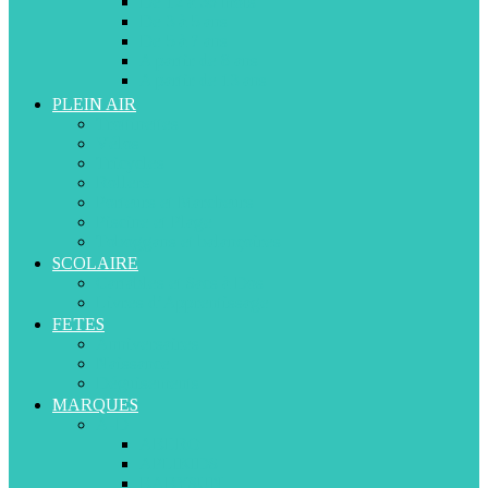
De 12 à 36 mois
De 3 à 5 ans
De 5 à 7 ans
A partir de 8 ans
A partir de 13 ans
PLEIN AIR
Trottinettes
Vélos
Tricycles
Rollers
Porteurs et Marcheurs
Piscine et Plage
Toboggans et balançoires
SCOLAIRE
Cartables et Sacs à Dos
Livres d’Apprentissage
FETES
Anniversaires
Naissance
Déguisements
MARQUES
A-D
ABERO
APLIKIDS
BABYSUN