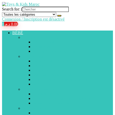
Search for:
Connexion / Inscription est désactivé
0
د.م.
0,00
BÉBÉ
Transport et Mobilité
Porte-Bébés
Poussettes
Sièges Auto et Maxi-Cosi
Bain et Hygiène
Baignoires et Sièges de Bain
Jouets de Bain
Pots et Réducteurs
Matelas et Sacs à Langer
Ensembles et Trousses de Soins
Santé Bébé
Repas et Vaisselle
Chaises Hautes
Chauffe-Biberons et Stérilisateurs
Vaisselles et Bavoirs
Sommeil et Détente
Lits et Couffins