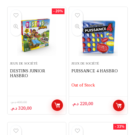
- 20%
JEUX DE SOCIÉTÉ
JEUX DE SOCIÉTÉ
DESTINS JUNIOR
PUISSANCE 4 HASBRO
HASBRO
Out of Stock
د.م.
400,00
د.م.
220,00
Le
Le
د.م.
320,00
prix
prix
initial
actuel
était :
est :
- 33%
320,00 د.م..
400,00 د.م..