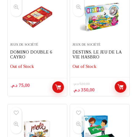
JEUX DE SOCIÉTÉ
JEUX DE SOCIÉTÉ
DOMINO DOUBLE 6
DESTINS, LE JEU DE LA
CAYRO
VIE HASBRO
Out of Stock
Out of Stock
د.م.
520,00
د.م.
75,00
Le
Le
د.م.
350,00
prix
prix
initial
actuel
était :
est :
350,00 د.م..
520,00 د.م..