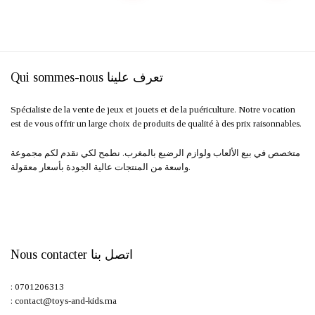
initial
actuel
était :
est :
300,00 د.م..
490,00 د.م..
Qui sommes-nous تعرف علينا
Spécialiste de la vente de jeux et jouets et de la puériculture. Notre vocation
est de vous offrir un large choix de produits de qualité à des prix raisonnables.
متخصص في بيع الألعاب ولوازم الرضيع بالمغرب. نطمح لكي نقدم لكم مجموعة
واسعة من المنتجات عالية الجودة بأسعار معقولة.
Nous contacter اتصل بنا
: 0701206313
: contact@toys-and-kids.ma