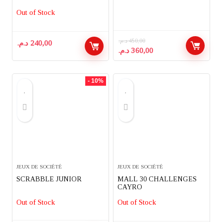
SPINMASTER
Out of Stock
د.م.
450,00
د.م.
240,00
Le
Le
د.م.
360,00
prix
prix
initial
actuel
était :
est :
- 10%
360,00 د.م..
450,00 د.م..
JEUX DE SOCIÉTÉ
JEUX DE SOCIÉTÉ
SCRABBLE JUNIOR
MALL 30 CHALLENGES
CAYRO
Out of Stock
Out of Stock