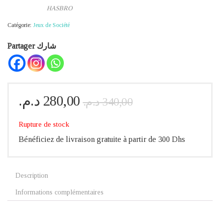
HASBRO
Catégorie:
Jeux de Société
Partager شارك
Le
Le
د.م.
280,00
د.م.
340,00
prix
prix
initial
actuel
Rupture de stock
était :
est :
Bénéficiez de livraison gratuite à partir de 300 Dhs
340,00 د.م..
280,00 د.م..
Description
Informations complémentaires