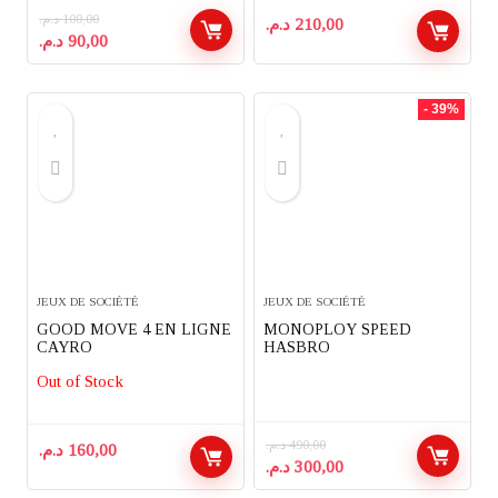
د.م.
100,00
د.م.
210,00
Le
Le
د.م.
90,00
prix
prix
initial
actuel
était :
est :
- 39%
90,00 د.م..
100,00 د.م..
JEUX DE SOCIÉTÉ
JEUX DE SOCIÉTÉ
GOOD MOVE 4 EN LIGNE
MONOPLOY SPEED
CAYRO
HASBRO
Out of Stock
د.م.
490,00
د.م.
160,00
Le
Le
د.م.
300,00
prix
prix