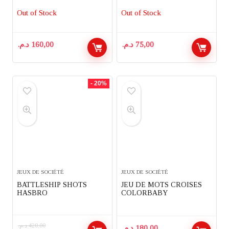
Out of Stock
Out of Stock
د.م.
160,00
د.م.
75,00
- 20%
JEUX DE SOCIÉTÉ
JEUX DE SOCIÉTÉ
BATTLESHIP SHOTS
JEU DE MOTS CROISES
HASBRO
COLORBABY
د.م.
420,00
د.م.
180,00