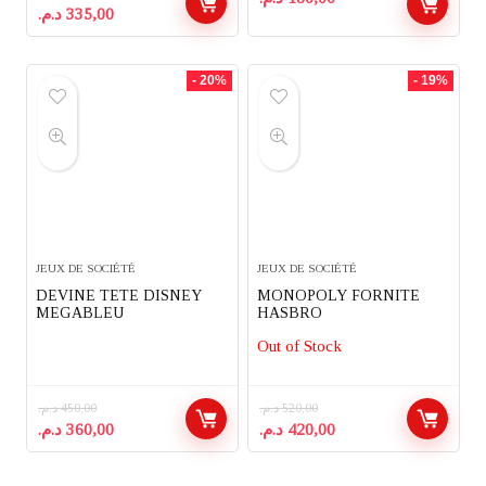
Le
Le
د.م.
335,00
prix
prix
initial
actuel
était :
est :
- 20%
- 19%
335,00 د.م..
420,00 د.م..
JEUX DE SOCIÉTÉ
JEUX DE SOCIÉTÉ
DEVINE TETE DISNEY
MONOPOLY FORNITE
MEGABLEU
HASBRO
Out of Stock
د.م.
450,00
د.م.
520,00
Le
Le
Le
Le
د.م.
360,00
د.م.
420,00
prix
prix
prix
prix
initial
actuel
initial
actuel