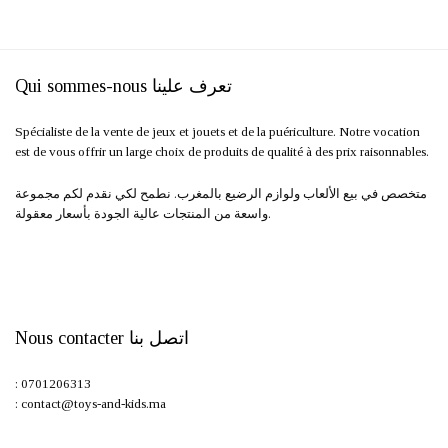
était :
est :
était :
est :
420,00 د.م..
520,00 د.م..
360,00 د.م..
450,00 د.م..
Qui sommes-nous تعرف علينا
Spécialiste de la vente de jeux et jouets et de la puériculture. Notre vocation
est de vous offrir un large choix de produits de qualité à des prix raisonnables.
متخصص في بيع الألعاب ولوازم الرضيع بالمغرب. نطمح لكي نقدم لكم مجموعة
واسعة من المنتجات عالية الجودة بأسعار معقولة.
Nous contacter اتصل بنا
: 0701206313
: contact@toys-and-kids.ma