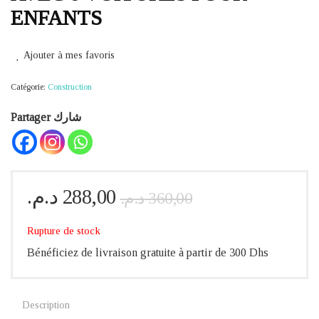
ENFANTS
Ajouter à mes favoris
Catégorie:
Construction
Partager شارك
Le
Le
د.م.
288,00
د.م.
360,00
prix
prix
initial
actuel
Rupture de stock
était :
est :
Bénéficiez de livraison gratuite à partir de 300 Dhs
360,00 د.م..
288,00 د.م..
Description