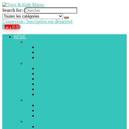
Search for:
Connexion / Inscription est désactivé
0
د.م.
0,00
BÉBÉ
Transport et Mobilité
Porte-Bébés
Poussettes
Sièges Auto et Maxi-Cosi
Bain et Hygiène
Baignoires et Sièges de Bain
Jouets de Bain
Pots et Réducteurs
Matelas et Sacs à Langer
Ensembles et Trousses de Soins
Santé Bébé
Repas et Vaisselle
Chaises Hautes
Chauffe-Biberons et Stérilisateurs
Vaisselles et Bavoirs
Sommeil et Détente
Lits et Couffins