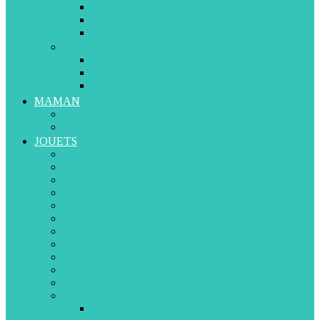
Relax et Balancelles
Veilleuses et Mobiles Musicales
Sécurité Bébé
Eveil
Hochets et Doudous
Parcs et Tapis d’éveil
Youpalas et Trotteurs
MAMAN
Grossesse
Allaitement
JOUETS
Eveil et Premier Age
Puzzle
Construction
Comme les Grands
Educatifs et Créatifs
Musique
Poupées et Peluches
Figurines et Miniatures
Electroniques et Radiocommandés
Jeux de Société
Sport et Défis
Par âge
De 0 à 12 mois