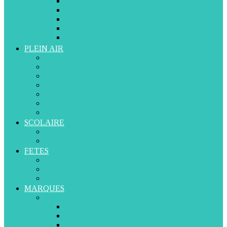
De 12 à 36 mois
De 3 à 5 ans
De 5 à 7 ans
A partir de 8 ans
A partir de 13 ans
PLEIN AIR
Trottinettes
Vélos
Tricycles
Rollers
Porteurs et Marcheurs
Piscine et Plage
Toboggans et balançoires
SCOLAIRE
Cartables et Sacs à Dos
Livres d’Apprentissage
FETES
Anniversaires
Naissance
Déguisements
MARQUES
A-D
ABERO
APLIKIDS
BABYSUN