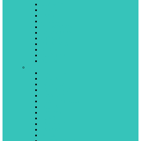
BESTWAY
BINO
CAYRO
CHICCO
CLEMONTONI
COLORBABY
CRAZON
CREATIVES
DEDE
DUJARDIN
DUPLO
E-L
ECOIFFIER
EDUCA
EVENFLO
FISHER PRICE
FUNSKOOL
GIOCHI PREZIOSI
GOULA
GP TOYS
GUND
HAP-P-KID
HASBRO
INTEX
JEUX 2 MÔMES