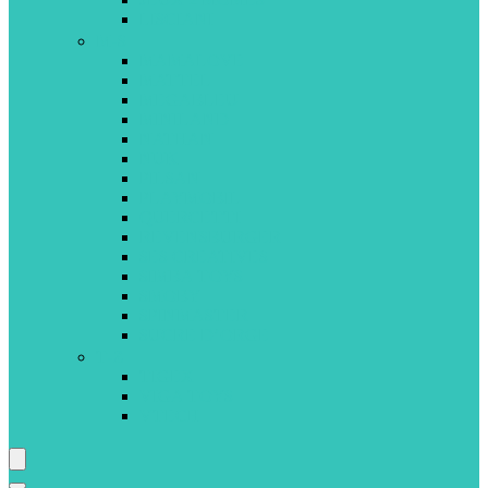
LISCIANI
M-S
MAMALOVE
MATTEL
MEGABLEU
MINILAND
NATHAN
NUK
PILSAN
PLAYMOBIL
QUERCETTI
REVENSBURGER
SES CREATIVES
SIMBA TOYS
SMOBY
SPINMASTER
SUCRE D’ORGE
T-Z
TIGEX
VIGA TOYS
VTECH