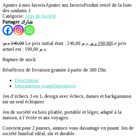
Ajouter à mes favoris
Ajouter aux favoris
Produit retiré de la liste
des souhaits
1
Catégorie:
Jeux de Société
Partager شارك
د.م.
240,00
Le prix initial était : 240,00 د.م..
د.م.
190,00
Le prix
actuel est : 190,00 د.م..
Rupture de stock
Bénéficiez de livraison gratuite à partir de 300 Dhs
Description
Informations complémentaires
Jeu d’échecs 3 en 1, design avec échecs, dames et backgammon
sur un seul échiquier.
Jeu de société en bois pliable, portable et léger, adapté à la
maison, à l’école et aux voyages.
Convient pour 2 joueurs, amusez-vous davantage en jouant. Jeu de
société familial idéal, sûr et durable.