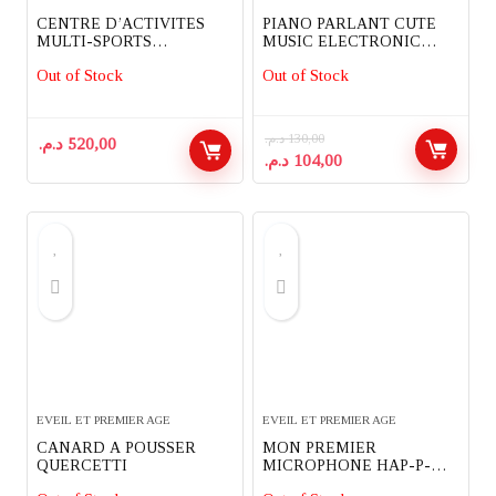
CENTRE D’ACTIVITES
PIANO PARLANT CUTE
MULTI-SPORTS
MUSIC ELECTRONIC
INTERACTIF VTECH
ORGAN
Out of Stock
Out of Stock
د.م.
130,00
د.م.
520,00
Le
Le
د.م.
104,00
prix
prix
initial
actuel
était :
est :
104,00 د.م..
130,00 د.م..
EVEIL ET PREMIER AGE
EVEIL ET PREMIER AGE
CANARD A POUSSER
MON PREMIER
QUERCETTI
MICROPHONE HAP-P-
KID