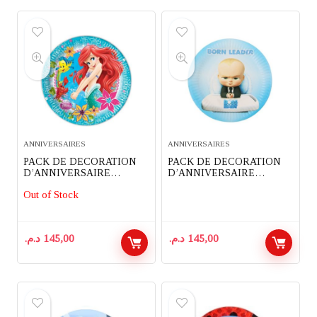
ANNIVERSAIRES
ANNIVERSAIRES
PACK DE DECORATION
PACK DE DECORATION
D’ANNIVERSAIRE
D’ANNIVERSAIRE
COMPLET 82 PIECES
COMPLET 91 PIECES
Out of Stock
THEME SIRENE ARIEL
THEME BABYBOSS
د.م.
145,00
د.م.
145,00