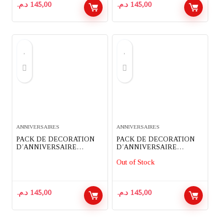
د.م.
145,00
د.م.
145,00
ANNIVERSAIRES
ANNIVERSAIRES
PACK DE DECORATION
PACK DE DECORATION
D’ANNIVERSAIRE
D’ANNIVERSAIRE
COMPLET 91 PIECES
COMPLET 91 PIECES
Out of Stock
THEME LADYBUG
THEME MINNIE MOUSE
MIRACULOUS
د.م.
145,00
د.م.
145,00