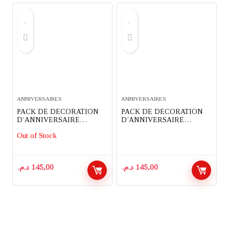
ANNIVERSAIRES
ANNIVERSAIRES
PACK DE DECORATION
PACK DE DECORATION
D’ANNIVERSAIRE
D’ANNIVERSAIRE
COMPLET 91 PIECES
COMPLET 91 PIECES
Out of Stock
THEME MINION
THEME POKEMON
د.م.
145,00
د.م.
145,00