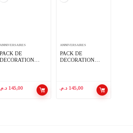
ANNIVERSAIRES
ANNIVERSAIRES
PACK DE
PACK DE
DECORATION
DECORATION
D’ANNIVERSAIRE
D’ANNIVERSAIRE
COMPLET 91
COMPLET 91
PIECES THEME
PIECES THEME
LOL SURPRISE
CARS
د.م.
145,00
د.م.
145,00