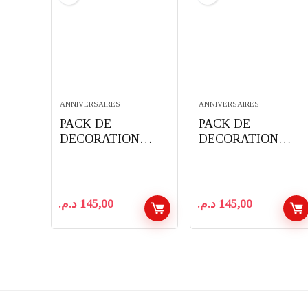
ANNIVERSAIRES
ANNIVERSAIRES
PACK DE
PACK DE
DECORATION
DECORATION
D’ANNIVERSAIRE
D’ANNIVERSAIRE
COMPLET 91
COMPLET 91
PIECES THEME
PIECES THEME
PAW PATROL
BABYBOSS
د.م.
145,00
د.م.
145,00