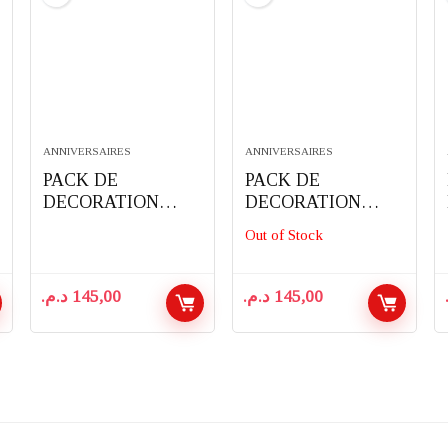
ANNIVERSAIRES
ANNIVERSAIRES
PACK DE
PACK DE
DECORATION
DECORATION
D’ANNIVERSAIRE
D’ANNIVERSAIRE
Out of Stock
COMPLET 91
COMPLET 91
PIECES THEME
PIECES THEME
MINECRAFT
SPIDERMAN
د.م.
145,00
د.م.
145,00