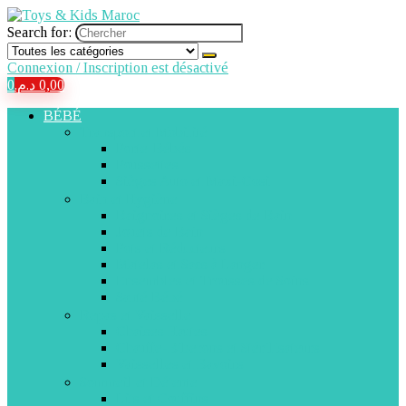
Search for:
Connexion / Inscription est désactivé
0
د.م.
0,00
BÉBÉ
Transport et Mobilité
Porte-Bébés
Poussettes
Sièges Auto et Maxi-Cosi
Bain et Hygiène
Baignoires et Sièges de Bain
Jouets de Bain
Pots et Réducteurs
Matelas et Sacs à Langer
Ensembles et Trousses de Soins
Santé Bébé
Repas et Vaisselle
Chaises Hautes
Chauffe-Biberons et Stérilisateurs
Vaisselles et Bavoirs
Sommeil et Détente
Lits et Couffins