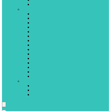
LISCIANI
M-S
MAMALOVE
MATTEL
MEGABLEU
MINILAND
NATHAN
NUK
PILSAN
PLAYMOBIL
QUERCETTI
REVENSBURGER
SES CREATIVES
SIMBA TOYS
SMOBY
SPINMASTER
SUCRE D’ORGE
T-Z
TIGEX
VIGA TOYS
VTECH