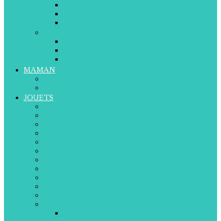
Relax et Balancelles
Veilleuses et Mobiles Musicales
Sécurité Bébé
Eveil
Hochets et Doudous
Parcs et Tapis d’éveil
Youpalas et Trotteurs
MAMAN
Grossesse
Allaitement
JOUETS
Eveil et Premier Age
Puzzle
Construction
Comme les Grands
Educatifs et Créatifs
Musique
Poupées et Peluches
Figurines et Miniatures
Electroniques et Radiocommandés
Jeux de Société
Sport et Défis
Par âge
De 0 à 12 mois