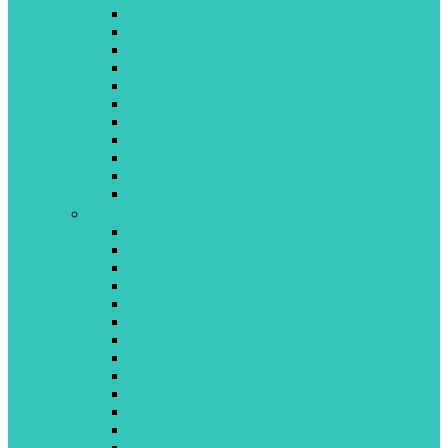
BESTWAY
BINO
CAYRO
CHICCO
CLEMONTONI
COLORBABY
CRAZON
CREATIVES
DEDE
DUJARDIN
DUPLO
E-L
ECOIFFIER
EDUCA
EVENFLO
FISHER PRICE
FUNSKOOL
GIOCHI PREZIOSI
GOULA
GP TOYS
GUND
HAP-P-KID
HASBRO
INTEX
JEUX 2 MÔMES