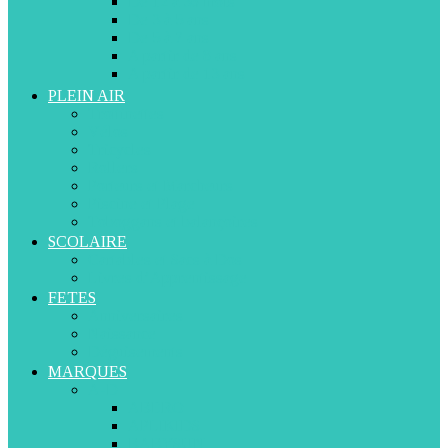
De 12 à 36 mois
De 3 à 5 ans
De 5 à 7 ans
A partir de 8 ans
A partir de 13 ans
PLEIN AIR
Trottinettes
Vélos
Tricycles
Rollers
Porteurs et Marcheurs
Piscine et Plage
Toboggans et balançoires
SCOLAIRE
Cartables et Sacs à Dos
Livres d’Apprentissage
FETES
Anniversaires
Naissance
Déguisements
MARQUES
A-D
ABERO
APLIKIDS
BABYSUN